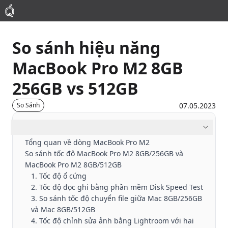
So sánh hiệu năng
Mac
MacBook Pro M2 8GB
MacBook Pro
256GB vs 512GB
MacBook Air
07.05.2023
So Sánh
Mục lục
Phụ Kiện
Tổng quan về dòng MacBook Pro M2
So sánh tốc độ MacBook Pro M2 8GB/256GB và
Thu Mua
MacBook Pro M2 8GB/512GB
1. Tốc độ ổ cứng
2. Tốc độ đọc ghi bằng phần mềm Disk Speed Test
Sửa Chữa
3. So sánh tốc độ chuyển file giữa Mac 8GB/256GB
và Mac 8GB/512GB
4. Tốc độ chỉnh sửa ảnh bằng Lightroom với hai
Thay Linh Kiện