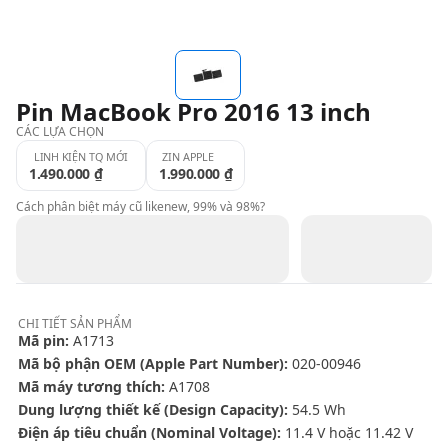
QBlog
Pin MacBook Pro 2016 13 inch
CÁC LỰA CHỌN
LINH KIỆN TQ MỚI
ZIN APPLE
1.490.000 ₫
1.990.000 ₫
Cách phân biệt máy cũ likenew, 99% và 98%?
CHI TIẾT
SẢN PHẨM
Mã pin:
A1713
Mã bộ phận OEM (Apple Part Number):
020-00946
Mã máy tương thích:
A1708
Dung lượng thiết kế (Design Capacity):
54.5 Wh
Điện áp tiêu chuẩn (Nominal Voltage):
11.4 V hoặc 11.42 V