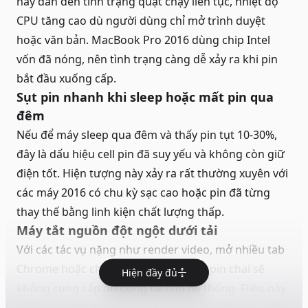
này dẫn đến tình trạng quạt chạy liên tục, nhiệt độ
CPU tăng cao dù người dùng chỉ mở trình duyệt
hoặc văn bản. MacBook Pro 2016 dùng chip Intel
vốn đã nóng, nên tình trạng càng dễ xảy ra khi pin
bắt đầu xuống cấp.
Sụt pin nhanh khi sleep hoặc mất pin qua
đêm
Nếu để máy sleep qua đêm và thấy pin tụt 10-30%,
đây là dấu hiệu cell pin đã suy yếu và không còn giữ
điện tốt. Hiện tượng này xảy ra rất thường xuyên với
các máy 2016 có chu kỳ sạc cao hoặc pin đã từng
thay thế bằng linh kiện chất lượng thấp.
Máy tắt nguồn đột ngột dưới tải
Với các tác vụ nặng như render video, mở nhiều tab
Chrome hoặc chạy ứng dụng Adobe, pin chai sẽ
Hiện đầy đủ
không cung cấp đủ dòng tải cho hệ thống. Điều này
khiến máy tắt đột ngột dù báo còn 20-40% pin - một