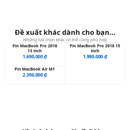
dấu hiệu rõ ràng của việc pin không còn đáp ứng
được nhu cầu vận hành.
Chu kỳ sạc cao (Cycle count lớn)
Đề xuất khác dành cho bạn...
Dù Apple đưa ra tiêu chuẩn 1.000 chu kỳ cho pin
MacBook, nhưng thực tế với máy đời 2016, nhiều
Những lựa chọn khác có thể cũng phù hợp
Pin MacBook Pro 2018
Pin MacBook Pro 2018 15
trường hợp từ 600-800 cycle đã bắt đầu xuống cấp
13 inch
inch
đáng kể. Khi cycle vượt 1.000, khả năng cao pin đã
1.690.000 ₫
1.990.000 ₫
mất tới 30-50% dung lượng thiết kế.
Pin MacBook Air M1
/uplo
2.390.000 ₫