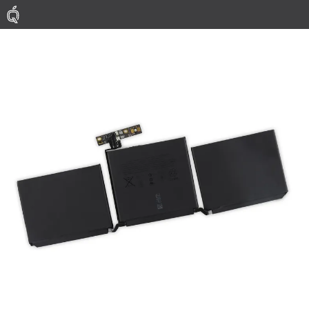
Mac
MacBook Pro
MacBook Air
Phụ Kiện
Thu Mua
Sửa Chữa
Thay Linh Kiện