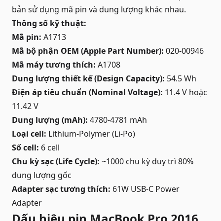
bản sử dụng mã pin và dung lượng khác nhau.
Thông số kỹ thuật:
Mã pin:
A1713
Mã bộ phận OEM (Apple Part Number):
020-00946
Mã máy tương thích:
A1708
Dung lượng thiết kế (Design Capacity):
54.5 Wh
Điện áp tiêu chuẩn (Nominal Voltage):
11.4 V hoặc
11.42 V
Dung lượng (mAh):
4780-4781 mAh
Loại cell:
Lithium-Polymer (Li-Po)
Số cell:
6 cell
Chu kỳ sạc (Life Cycle):
~1000 chu kỳ duy trì 80%
dung lượng gốc
Adapter sạc tương thích:
61W USB-C Power
Adapter
Dấu hiệu pin MacBook Pro 2016