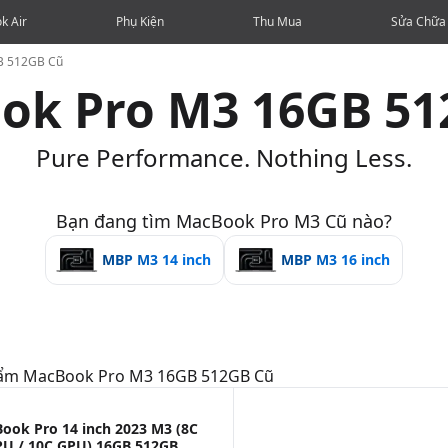
k Air
Phụ Kiện
Thu Mua
Sửa Chữa
B 512GB Cũ
ok Pro M3 16GB 51
Pure Performance. Nothing Less.
Bạn đang tìm MacBook Pro M3 Cũ nào?
MBP M3 14 inch
MBP M3 16 inch
hẩm
MacBook Pro M3 16GB 512GB Cũ
ook Pro 14 inch 2023 M3 (8C
PU / 10C GPU) 16GB 512GB