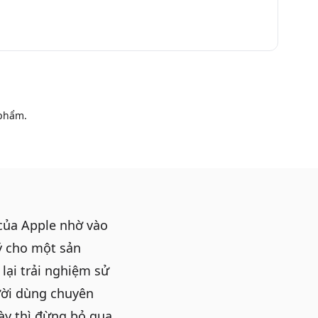
phẩm.
của Apple nhờ vào
ý cho một sản
lại trải nghiệm sử
ười dùng chuyên
y thì đừng bỏ qua