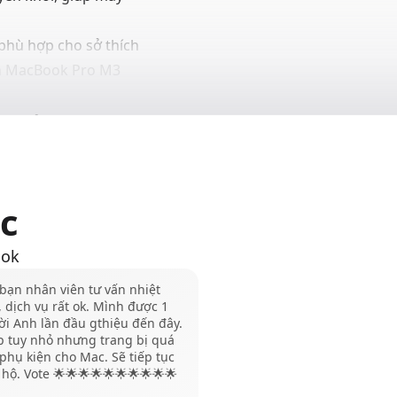
 phù hợp cho sở thích
rên MacBook Pro M3
 nhất
và 16 inch, cả 2 đều
nh sắc nét và chi
s, giúp hiển thị tốt
c
c chuyển động trở
ook
bạn nhân viên tư vấn nhiệt
or với khả năng tái
, dịch vụ rất ok. Mình được 1
i Anh lần đầu gthiệu đến đây.
cho những anh em làm
p tuy nhỏ nhưng trang bị quá
sắc trên chiếc
 phụ kiện cho Mac. Sẽ tiếp tục
hộ. Vote 🌟🌟🌟🌟🌟🌟🌟🌟🌟🌟