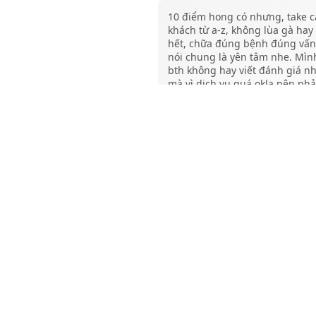
10 điểm hong có nhưng, take c
khách từ a-z, không lùa gà hay 
hết, chữa đúng bệnh đúng vấn
nói chung là yên tâm nhe. Mìn
bth không hay viết đánh giá n
mà vì dịch vụ quá okla nên phả
vote thui. +1 địa chỉ sửa máy uy
.
Thư Đoàn
hơn 1 năm trước
Dịch vụ bên đây cực kỳ tốt nha
mng, a/c thân thiện, tận tình l
nha, mng có dịp thì ghé ủng h
nha
TOP EDM BG%*
hơn 1 năm trước