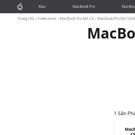
Mac
MacBook Pro
MacBoo
Trang chủ
Collections
MacBook Pro M3 Cũ
MacBook Pro M3 16G
MacBo
1
Sản P
MacBook Pro M3 16GB 512GB Cũ
MacB
C