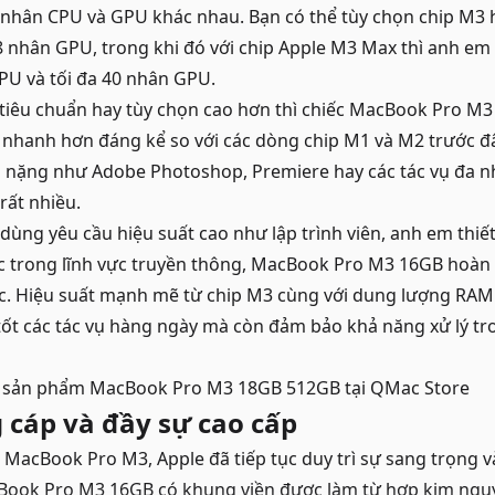
 nhân CPU và GPU khác nhau. Bạn có thể tùy chọn chip M3 h
 nhân GPU, trong khi đó với chip Apple M3 Max thì anh em 
PU và tối đa 40 nhân GPU.
 tiêu chuẩn hay tùy chọn cao hơn thì chiếc MacBook Pro M3
ý nhanh hơn đáng kể so với các dòng chip M1 và M2 trước đâ
 nặng như Adobe Photoshop, Premiere hay các tác vụ đa n
rất nhiều.
dùng yêu cầu hiệu suất cao như lập trình viên, anh em thiế
c trong lĩnh vực truyền thông, MacBook Pro M3 16GB hoàn
ệc. Hiệu suất mạnh mẽ từ chip M3 cùng với dung lượng RA
tốt các tác vụ hàng ngày mà còn đảm bảo khả năng xử lý trơ
c sản phẩm
MacBook Pro M3 18GB 512GB
tại QMac Store
 cáp và đầy sự cao cấp
g MacBook Pro M3, Apple đã tiếp tục duy trì sự sang trọng
ook Pro M3 16GB có khung viền được làm từ hợp kim nguy