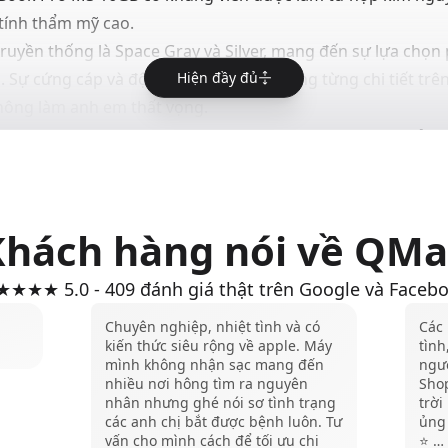
ó tính thẩm mỹ cao.
ruyền thống là Space Gray và Silver, mang đến sự lựa chọn
Hiện đầy đủ
 Sự cứng cáp và độ hoàn thiện tỉ mỉ trong từng chi tiết t
hông làm anh em thất vọng.
c trang bị những công nghệ cao cấp
được trang bị 2 phiên bản kích thước màn hình là 14 inch 
d Retina XDR với độ phân giải cao, tạo ra chất lượng hình ả
ộ đôi MacBook Pro M3 16GB cũng có độ sáng lên tới 1.000 nit
Khách hàng nói về QMa
kiện ánh sáng mạnh.
 quét 120Hz kết hợp cùng công nghệ ProMotion còn giúp cá
★★★ 5.0 - 409 đánh giá thật trên Google và Faceb
ng đáng là một chiếc máy cao cấp.
Chuyên nghiệp, nhiệt tình và có
Các 
ủa MacBook Pro M3 16GB cũng được trang bị dải màu P3 Col
kiến thức siêu rộng về apple. Máy
tình
mình không nhận sạc mang đến
ngườ
i độ chuẩn màu cao. Đây chính là một điểm cộng lớn giúp 
nhiều nơi hông tìm ra nguyên
Sho
iên quan đến đồ họa hoặc video có thể tự tin chỉnh sửa màu 
nhân nhưng ghé nói sơ tình trạng
trời
các anh chị bắt được bệnh luôn. Tư
ủng 
vấn cho mình cách để tối ưu chi
⭐️ …