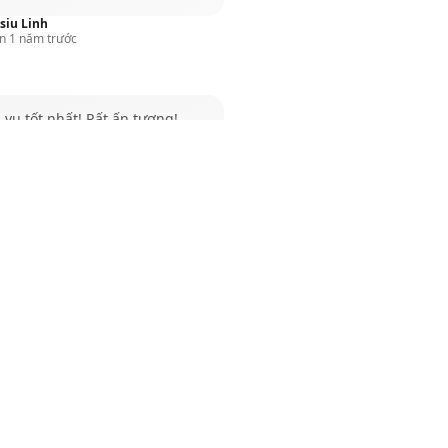
siu Linh
n 1 năm trước
 vụ tốt nhất! Rất ấn tượng!
 viên thân thiện và hữu ích
trus Khoa
n 1 năm trước
3 máy ở đây rồi, miễn chê,
 năm mới mua máy còn được lì
ữa, sẽ ủng hộ shop lâu dài <3
ung DK
n 1 năm trước