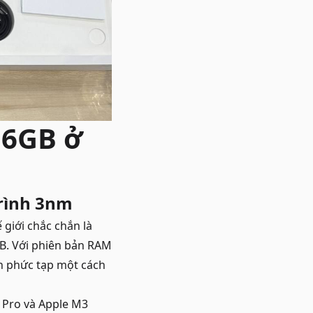
16GB ở
trình 3nm
 giới chắc chắn là
B. Với phiên bản RAM
n phức tạp một cách
 Pro và Apple M3