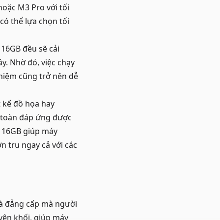
oặc M3 Pro với tối
có thể lựa chọn tối
 16GB đều sẽ cải
y. Nhờ đó, việc chạy
hiệm cũng trở nên dễ
t kế đồ họa hay
 toàn đáp ứng được
M 16GB giúp máy
n tru ngay cả với các
 và đẳng cấp mà người
ên khối, giúp máy