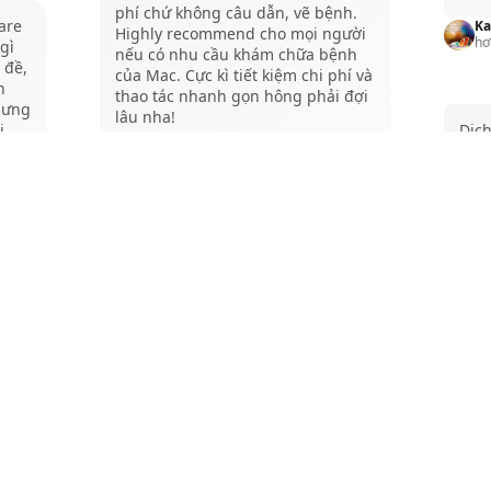
phí chứ không câu dẫn, vẽ bệnh.
are
Ka
Highly recommend cho mọi người
hơ
gì
nếu có nhu cầu khám chữa bệnh
 đề,
của Mac. Cực kì tiết kiệm chi phí và
h
thao tác nhanh gọn hông phải đợi
hưng
lâu nha!
i
Dịch
 tín
Nhân
Htrgg L
hơn 1 năm trước
Pe
hơ
Mình ghé shop hơn 2 lần. Nhân
viên dịch vụ tận tâm, tư vấn kỹ. Hỗ
mua 
trợ cài phần mềm & vệ sinh máy
đầu
free. Sẽ tiếp tục ủng hộ
ắm
xì n
ộ
Nhật Lam Nguyễn
H
hơn 1 năm trước
hơ
Shop bán hỗ trợ nhiệt tình, trợ giá
tốt.