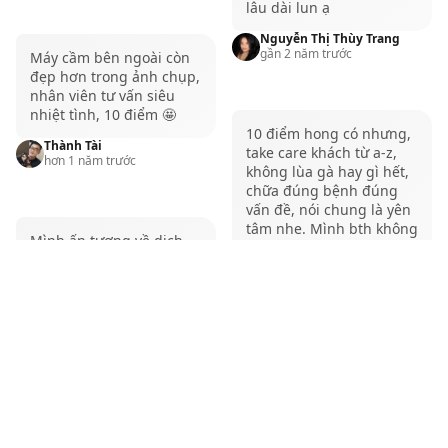
lâu dài lun ạ
Nguyễn Thị Thùy Trang
gần 2 năm trước
Máy cầm bên ngoài còn
đẹp hơn trong ảnh chụp,
nhân viên tư vấn siêu
nhiệt tình, 10 điểm 🤩
10 điểm hong có nhưng,
Thành Tài
take care khách từ a-z,
hơn 1 năm trước
không lùa gà hay gì hết,
chữa đúng bệnh đúng
vấn đề, nói chung là yên
tâm nhe. Mình bth không
Mình ấn tượng về dịch
hay viết đánh giá nhưng
vụ của cửa hàng. Mình
mà vì dịch vụ quá okla
tình cờ ghé hỏi dịch vụ
nên phải vote thui. +1 địa
vệ sinh máy nhưng các
chỉ sửa máy uy tín .
bạn staff báo mình đều
Những phiên bản MacBook Pro
miễn phí nên mình rất
Thư Đoàn
hơn 1 năm trước
bất ngờ về dịch vụ của
M3 16GB đang có tại QMac
shop. Chắc chắn mình sẽ
ủng hộ shop khi có việc
Hiện tại, QMac cung cấp hai phiên bản chính của
cần cũng như dịch vụ
MacBook Pro M3 16GB là MacBook Pro M3 16GB 14
của shop ❤️💪 …
Các bạn rất nhiệt tình,