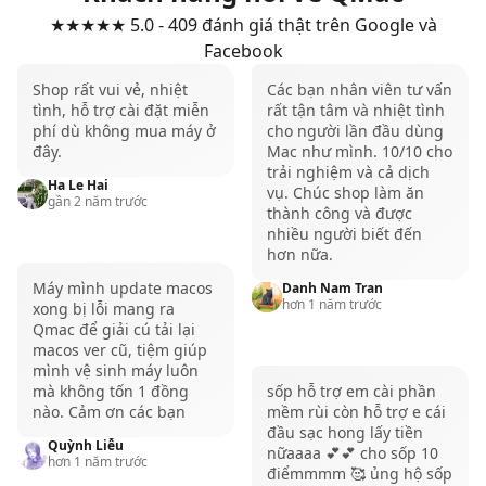
cao, tạo ra chất lượng hình ảnh sắc nét và chi tiết.
★★★★★ 5.0 - 409 đánh giá thật trên Google và
Màn hình trên bộ đôi MacBook Pro M3 16GB cũng
Facebook
có độ sáng lên tới 1.000 nits, giúp hiển thị tốt ngay
Shop rất vui vẻ, nhiệt
Các bạn nhân viên tư vấn
cả trong điều kiện ánh sáng mạnh.
tình, hỗ trợ cài đặt miễn
rất tận tâm và nhiệt tình
phí dù không mua máy ở
cho người lần đầu dùng
Bên cạnh đó, tần số quét 120Hz kết hợp cùng công
đây.
Mac như mình. 10/10 cho
nghệ ProMotion còn giúp các chuyển động trở nên
trải nghiệm và cả dịch
Ha Le Hai
mượt mà hơn, xứng đáng là một chiếc máy cao cấp.
vụ. Chúc shop làm ăn
gần 2 năm trước
thành công và được
Đặc biệt, màn hình của MacBook Pro M3 16GB cũng
nhiều người biết đến
được trang bị dải màu P3 Color với khả năng tái hiện
hơn nữa.
1 tỷ màu sắc với độ chuẩn màu cao. Đây chính là một
Máy mình update macos
Danh Nam Tran
hơn 1 năm trước
xong bị lỗi mang ra
điểm cộng lớn giúp cho những anh em làm việc
Qmac để giải cú tải lại
chuyên nghiệp liên quan đến đồ họa hoặc video có
macos ver cũ, tiệm giúp
mình vệ sinh máy luôn
thể tự tin chỉnh sửa màu sắc trên chiếc MacBook Pro
mà không tốn 1 đồng
sốp hỗ trợ em cài phần
này.
nào. Cảm ơn các bạn
mềm rùi còn hỗ trợ e cái
đầu sạc hong lấy tiền
Tham khảo thêm các sản phẩm
MacBook Pro M3
Quỳnh Liễu
nữaaaa 💕💕 cho sốp 10
hơn 1 năm trước
18GB 512GB
tại QMac Store
điểmmmm 🥰 ủng hộ sốp