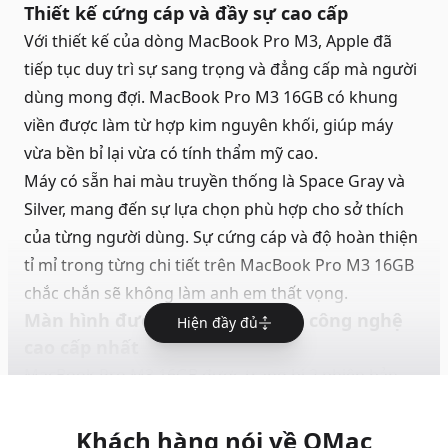
Thiết kế cứng cáp và đầy sự cao cấp
Với thiết kế của dòng MacBook Pro M3, Apple đã
tiếp tục duy trì sự sang trọng và đẳng cấp mà người
dùng mong đợi. MacBook Pro M3 16GB có khung
viền được làm từ hợp kim nguyên khối, giúp máy
vừa bền bỉ lại vừa có tính thẩm mỹ cao.
Máy có sẵn hai màu truyền thống là Space Gray và
Silver, mang đến sự lựa chọn phù hợp cho sở thích
của từng người dùng. Sự cứng cáp và độ hoàn thiện
tỉ mỉ trong từng chi tiết trên MacBook Pro M3 16GB
chắc chắn sẽ không làm anh em thất vọng.
Màn hình được trang bị những công nghệ
Hiện đầy đủ
cao cấp nhất
MacBook Pro M3 16GB được trang bị 2 phiên bản
kích thước màn hình là 14 inch và 16 inch, cả 2 đều
sở hữu màn hình Liquid Retina XDR với độ phân giải
Khách hàng nói về QMac