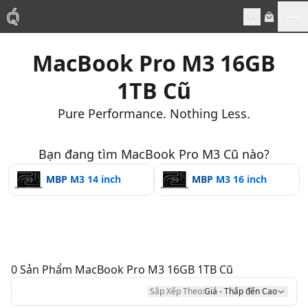
Me
MacBook Pro M3 16GB
Mac
1TB Cũ
MacBook Pro
Pure Performance. Nothing Less.
MacBook Air
Bạn đang tìm MacBook Pro M3 Cũ nào?
MBP M3 14 inch
MBP M3 16 inch
Phụ Kiện
Thu Mua
Sửa Chữa
0
Sản Phẩm
MacBook Pro M3 16GB 1TB Cũ
Sắp Xếp Theo:
Giá - Thấp đến Cao
Thay Linh Kiện