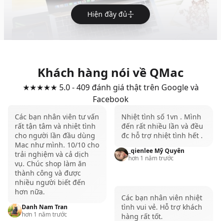
Hiện đầy đủ
Khách hàng nói về QMac
★★★★★ 5.0 - 409 đánh giá thật trên Google và
Facebook
Màn hình vẫn là điểm sáng để anh em tự
hào
Các bạn nhân viên tư vấn
Nhiệt tình số 1vn . Mình
rất tận tâm và nhiệt tình
đến rất nhiều lần và đều
Một trong những điều mà những iFan tự hào, đó
cho người lần đầu dùng
đc hỗ trợ nhiệt tình hết .
chính là chiếc màn hình sử dụng công nghệ Retina
Mac như mình. 10/10 cho
_qienlee Mỹ Quyên
trải nghiệm và cả dịch
có chất lượng hiển thị hình ảnh rất đẹp. Và MacBook
hơn 1 năm trước
vụ. Chúc shop làm ăn
Pro M2 24GB 512GB cũng là một chiếc máy được
thành công và được
nhiều người biết đến
trang bị một chiếc màn hình Retina 13” rất ấn
hơn nữa.
tượng.
Các bạn nhân viên nhiệt
tình vui vẻ. Hỗ trợ khách
Danh Nam Tran
Độ phân giải 2K đi cùng mật độ điểm ảnh lên đến
hơn 1 năm trước
hàng rất tốt.