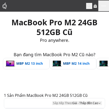
Me
MacBook Pro M2 24GB
Mac
512GB Cũ
MacBook Pro
Pro anywhere.
MacBook Air
Bạn đang tìm MacBook Pro M2 Cũ nào?
MBP M2 13 inch
MBP M2 14 inch
Phụ Kiện
Thu Mua
Sửa Chữa
1
Sản Phẩm
MacBook Pro M2 24GB 512GB Cũ
Sắp Xếp Theo:
Giá - Thấp đến Cao
Thay Linh Kiện