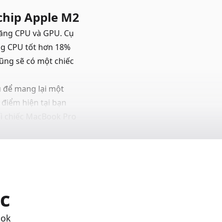
chip Apple M2
năng CPU và GPU. Cụ
ng CPU tốt hơn 18%
ũng sẽ có một chiếc
ủ để mang lại một
 điểm hiện tại bạn
ì chiếc MacBook Pro
c
ook