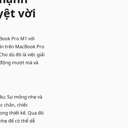
yệt vời
Book Pro M1 với
hìn trên MacBook Pro
o dù đó là việc giải
ạt động mượt mà và
iều: Sự mỏng nhẹ và
c chắn, chiếc
ng thiết kế. Qua đó
nhẹ để có thể dễ