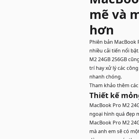
mẽ và m
hơn
Phiên bản MacBook P
nhiều cải tiến nổi b
M2 24GB 256GB cũng h
trí hay xử lý các cô
nhanh chóng.
Tham khảo thêm cá
Thiết kế mỏn
MacBook Pro M2 24GB
ngoại hình quá đẹp m
MacBook Pro M2 24GB
mà anh em sẽ có một