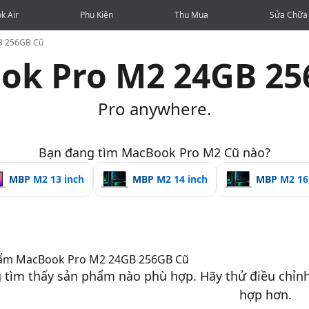
k Air
Phụ Kiện
Thu Mua
Sửa Chữa
B 256GB Cũ
ok Pro M2 24GB 25
Pro anywhere.
Bạn đang tìm MacBook Pro M2 Cũ nào?
MBP M2 13 inch
MBP M2 14 inch
MBP M2 16
hẩm
MacBook Pro M2 24GB 256GB Cũ
 tìm thấy sản phẩm nào phù hợp. Hãy thử điều chỉn
hợp hơn.