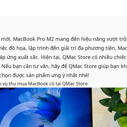
ệ mới,
MacBook Pro M2
mang đến hiệu năng vượt trội
ệc đồ họa, lập trình đến giải trí đa phương tiện, M
p ứng xuất sắc. Hiện tại,
QMac Store
có nhiều chiế
. Nếu bạn cần tư vấn, hãy để QMac Store giúp bạn k
chọn được sản phẩm ưng ý nhất nhé!
h vụ
thu mua MacBook cũ
tại QMac Store