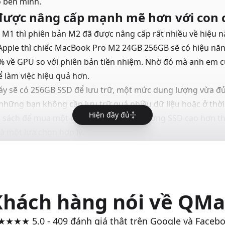
 bên mình.
được nâng cấp mạnh mẽ hơn với con 
e M1 thì phiên bản M2 đã được nâng cấp rất nhiều về hiệu 
 Apple thì chiếc MacBook Pro M2 24GB 256GB sẽ có hiệu nă
% về GPU so với phiên bản tiền nhiệm. Nhờ đó mà anh em c
làm việc hiệu quả hơn.
máy sẽ có 256GB SSD để lưu trữ, một mức dung lượng vừa đ
 những bạn không cần lưu trữ quá nhiều dữ liệu hoặc ở thời
Hiện đầy đủ
 sách để mua một chiếc máy có dung lượng SSD cao hơn th
à một lựa chọn hợp lý.
c sản phẩm
MacBook Pro M2 16GB 512GB
tại QMac Store
Khách hàng nói về QMa
★★★ 5.0 - 409 đánh giá thật trên Google và Faceb