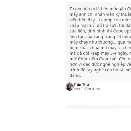
Ta nói hên ơi là hên mới gặp đ
mấy anh chị nhân viên kỹ thuậ
viên bên đây... Laptop của mìn
chập mạch vì đổ trà sữa, tới đâ
sửa liền, tình hình thì được up
liên tục sửa xong trong 24 tiến
máy chạy như thường... qua m
tiệm khác chưa mở máy ra che
mà đã đòi keep máy 3-4 ngày,
mô! Chúc tiệm được biết đến n
hơn vì đạo đức nghề nghiệp và
trình độ tay nghề của họ rất x
đáng.
Trần Thư
hơn 1 năm trước
nhân viên nhiệt tình , nch dễ
thương , tư vấn kĩ , máy ok
Qưn Qưn