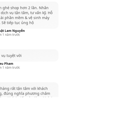
h ghé shop hơn 2 lần. Nhân
 dịch vụ tận tâm, tư vấn kỹ. Hỗ
 cài phần mềm & vệ sinh máy
. Sẽ tiếp tục ủng hộ
ật Lam Nguyễn
n 1 năm trước
 vụ tuyệt vời
eu Pham
n 1 năm trước
hàng rất tận tâm với khách
g, đúng nghĩa phương châm
lòng khách đến vừa lòng khách
Hãy tới Qmac - một sự lựa chọn
g suốt
o Thắng Đỗ