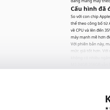
dàng mang máy theo
Cấu hình đã 
So với con chip Appl
thể theo công bố từ
về CPU và lên đến 35
máy mạnh mẽ hơn để 
Với phiên bản này, 
mức giá tốt hơn. Với
không có nhiều ngân
M2 24GB 256GB vẫn l
Tham khảo thêm cá
★★