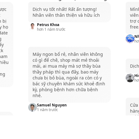
ược
Dịch vụ tốt nhất! Rất ấn tượng!
Mìn
t
Nhân viên thân thiện và hữu ích
viên
h bị
trợ
Petrus Khoa
y họ
free
hơn 1 năm trước
date
Nh
g
hơ
ấy
ck
Máy ngon bổ rẻ, nhân viên không
 nam
có gì để chê, shop mát mẻ thoải
hiều
mái, ai mua máy mà sợ thầy bùa
Dịch
thầy pháp thì qua đây, bao máy
ứng
Hi
chưa bị bỏ bùa, ngoài ra còn có y
hơ
bác sỹ chuyên khám sức khoẻ định
kỳ, phòng bệnh hơn chữa bệnh
nhé.
Cửa 
Samuel Nguyen
1 năm trước
hàn
vui 
đi. 
sán
Lần đầu ghé Qmac Store .. good 👍
Ca