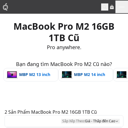
Me
MacBook Pro M2 16GB
Mac
1TB Cũ
MacBook Pro
Pro anywhere.
MacBook Air
Bạn đang tìm MacBook Pro M2 Cũ nào?
MBP M2 13 inch
MBP M2 14 inch
Phụ Kiện
Thu Mua
Sửa Chữa
2
Sản Phẩm
MacBook Pro M2 16GB 1TB Cũ
Sắp Xếp Theo:
Giá - Thấp đến Cao
Thay Linh Kiện