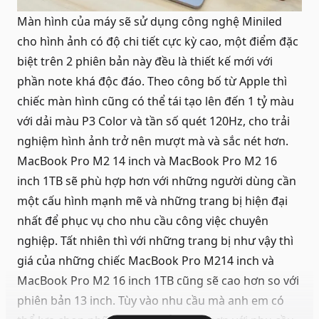
Màn hình của máy sẽ sử dụng công nghệ Miniled
cho hình ảnh có độ chi tiết cực kỳ cao, một điểm đặc
biệt trên 2 phiên bản này đều là thiết kế mới với
phần note khá độc đáo. Theo công bố từ Apple thì
chiếc
màn hình
cũng có thể tái tạo lên đến 1 tỷ màu
với dải màu P3 Color và tần số quét 120Hz, cho trải
nghiệm hình ảnh trở nên mượt mà và sắc nét hơn.
MacBook Pro M2 14 inch
và MacBook Pro M2 16
inch 1TB sẽ phù hợp hơn với những người dùng cần
một cấu hình mạnh mẽ và những trang bị hiện đại
nhất để phục vụ cho nhu cầu công việc chuyên
nghiệp. Tất nhiên thì với những trang bị như vậy thì
giá của những chiếc MacBook Pro M214 inch và
MacBook Pro M2 16 inch 1TB cũng sẽ cao hơn so với
phiên bản 13 inch. Tùy vào nhu cầu mà anh em có