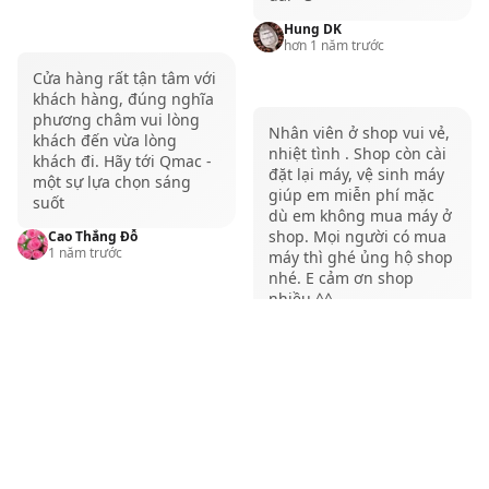
thời điểm hiện tại, anh em nhận
Hung DK
được gì?
hơn 1 năm trước
Cửa hàng rất tận tâm với
Có thể nói MacBook Pro M2 16GB 1TB là một chiếc
khách hàng, đúng nghĩa
máy khá tốt, và anh em sẽ nhận được một sản phẩm
phương châm vui lòng
Nhân viên ở shop vui vẻ,
khách đến vừa lòng
toàn diện với mức giá tốt nếu như sở hữu chiếc
nhiệt tình . Shop còn cài
khách đi. Hãy tới Qmac -
đặt lại máy, vệ sinh máy
MacBook Pro M2 16GB 1TB ở thời điểm hiện tại. Máy
một sự lựa chọn sáng
giúp em miễn phí mặc
suốt
không chỉ mang đến một sự toàn diện trong cấu
dù em không mua máy ở
shop. Mọi người có mua
Cao Thắng Đỗ
hình, thiết kế mà còn cả trải nghiệm sử dụng tuyệt
1 năm trước
máy thì ghé ủng hộ shop
vời.
nhé. E cảm ơn shop
nhiều ^^
Bên cạnh đó, mức giá tốt sẽ là lý do để anh em nên
xuống tiền để chốt ngay em MacBook Pro M2 1TB
Le Thi Lua
Shop bán hỗ trợ nhiệt
hơn 1 năm trước
khi giờ đây những chiếc
MacBook Pro
này đã có mức
tình, trợ giá tốt.
giá dễ tiếp cận hơn nhiều.
Nguyễn Thanh Sang
hơn 1 năm trước
Chọn mua MacBook Pro M2 16GB
Nhân viên nhiệt tình, cẩn
thận, biết cách tối ưu.
1TB tại QMac để có mức giá tốt
Kiểm tra máy kĩ