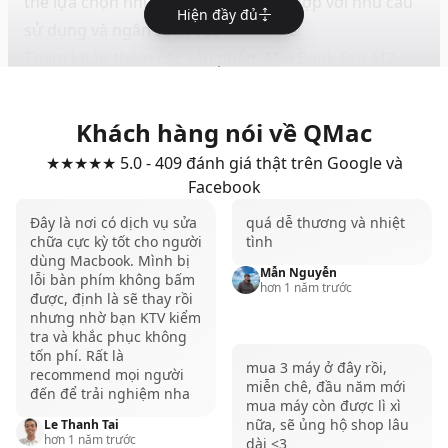
thể lựa chọn những phiên bản phù hợp với nhu cầu
Hiện đầy đủ
sử dụng và ngân sách của mình nhé!
Tham khảo thêm các sản phẩm
MacBook Pro M2
16GB
tại QMac Store
Khách hàng nói về QMac
★★★★★ 5.0 - 409 đánh giá thật trên Google và
Facebook
Đây là nơi có dịch vụ sửa
quá dễ thương và nhiệt
chữa cực kỳ tốt cho người
tình
dùng Macbook. Mình bị
Mẫn Nguyễn
lỗi bàn phím không bấm
hơn 1 năm trước
được, định là sẽ thay rồi
nhưng nhờ bạn KTV kiểm
tra và khắc phục không
tốn phí. Rất là
mua 3 máy ở đây rồi,
recommend mọi người
miễn chê, đầu năm mới
đến để trải nghiệm nha
mua máy còn được lì xì
Mua MacBook Pro M2 16GB 1TB ở
nữa, sẽ ủng hộ shop lâu
Le Thanh Tai
hơn 1 năm trước
dài <3