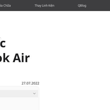
ửa Chữa
Thay Linh Kiện
QBlog
ếc
k Air
27.07.2022