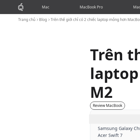
Mac
MacBook Pro
Mac
Trang chủ
Blog
Trên thế giới chỉ có 2 chiếc laptop mỏng hơn MacB
Trên th
lapto
M2
Review MacBook
Mục lục
Samsung Galaxy C
Acer Swift 7