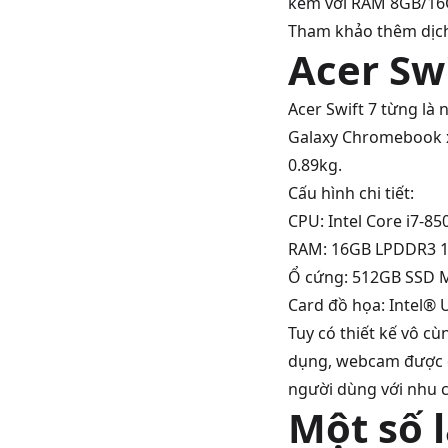
kèm với RAM 8GB/16
Tham khảo thêm dịc
Acer Swi
Acer Swift
7 từng là 
Galaxy Chromebook xu
0.89kg.
Cấu hình chi tiết:
CPU: Intel Core i7-8
RAM: 16GB LPDDR3 1
Ổ cứng: 512GB SSD 
Card đồ họa: Intel®
Tuy có thiết kế vô c
dụng, webcam được đặt
người dùng với nhu c
Một số 