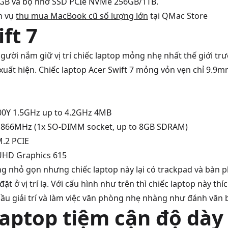
GB và bộ nhớ SSD PCIe NVMe 256GB/1TB.
h vụ
thu mua MacBook cũ số lượng lớn
tại QMac Store
ft 7
người nắm giữ vị trí chiếc laptop mỏng nhẹ nhất thế giới t
ất hiện. Chiếc laptop Acer Swift 7 mỏng vỏn vẹn chỉ 9.9m
500Y 1.5GHz up to 4.2GHz 4MB
866MHz (1x SO-DIMM socket, up to 8GB SDRAM)
M.2 PCIE
 UHD Graphics 615
ùng nhỏ gọn nhưng chiếc laptop này lại có trackpad và bàn 
 ở vị trí lạ. Với cấu hình như trên thì chiếc laptop này th
ầu giải trí và làm việc văn phòng nhẹ nhàng như đánh văn 
laptop tiệm cận độ dày