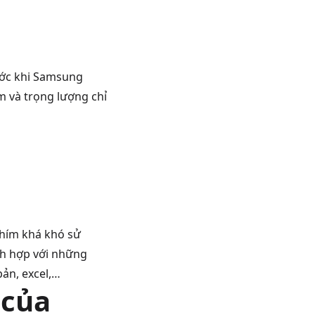
rước khi Samsung
m và trọng lượng chỉ
phím khá khó sử
ích hợp với những
bản, excel,…
 của