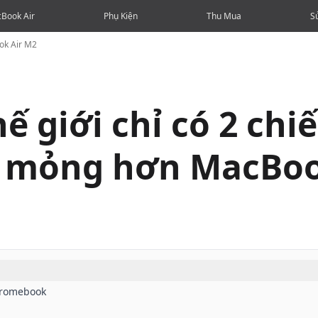
Book Air
Phụ Kiện
Thu Mua
S
ook Air M2
ế giới chỉ có 2 chi
p mỏng hơn MacBoo
hromebook