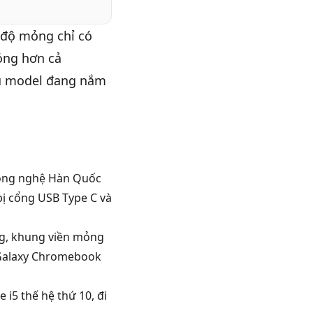
 độ mỏng chỉ có
ỏng hơn cả
iệu model đang nắm
công nghệ Hàn Quốc
ị cổng USB Type C và
g, khung viền mỏng
, Galaxy Chromebook
 i5 thế hệ thứ 10, đi