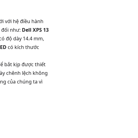
i với hệ điều hành
 đối như:
Dell XPS 13
 có độ dày 14.4 mm,
LED
có kích thước
ể bắt kịp được thiết
dày chênh lệch không
ng của chúng ta vì