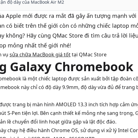
 cận độ dày của MacBook Air M2
ủa
Apple
mới được ra mắt đã gây ấn tượng mạnh với
 có biết trên thế giới còn có những chiếc laptop m
ay không? Hãy cùng
QMac Store
đi tìm câu trả lời l
ptop mỏng nhất thế giới nhé!
h vụ
sửa chữa MacBook giá tốt
tại QMac Store
g Galaxy Chromebook
romebook
là một chiếc laptop được sản xuất bởi tập đoàn 
mebook này chỉ có độ dày 9.9mm, độ dày vừa đủ để trang b
ược trang bị màn hình AMOLED 13.3 inch tích hợp cảm ứn
bút S-Pen tiện lợi. Bên cạnh thiết kế mỏng nhẹ sang trọng
ản lề chuyển đổi linh hoạt giữa gập và lật độc đáo.
 này chạy hệ điều hành Chrome OS, sử dụng vi xử lý Intel Core