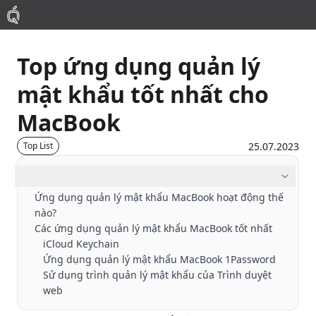
Top ứng dụng quản lý
Mac
mật khẩu tốt nhất cho
MacBook Pro
MacBook
MacBook Air
25.07.2023
Top List
Mục lục
Phụ Kiện
Ứng dụng quản lý mật khẩu MacBook hoạt động thế
nào?
Thu Mua
Các ứng dụng quản lý mật khẩu MacBook tốt nhất
iCloud Keychain
Ứng dụng quản lý mật khẩu MacBook 1Password
Sửa Chữa
Sử dụng trình quản lý mật khẩu của Trình duyệt
web
Thay Linh Kiện