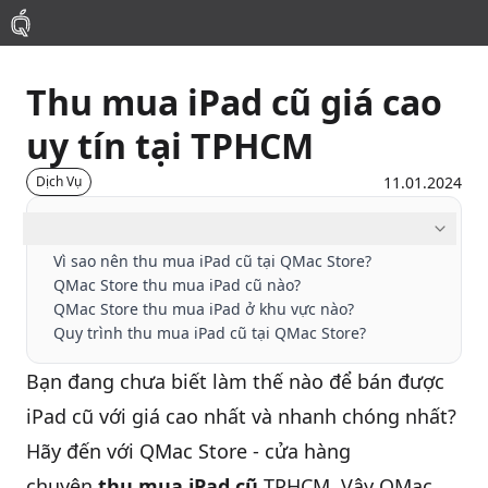
Thu mua iPad cũ giá cao
Mac
uy tín tại TPHCM
MacBook Pro
11.01.2024
Dịch Vụ
MacBook Air
Mục lục
Vì sao nên thu mua iPad cũ tại QMac Store?
QMac Store thu mua iPad cũ nào?
Phụ Kiện
QMac Store thu mua iPad ở khu vực nào?
Quy trình thu mua iPad cũ tại QMac Store?
Thu Mua
Bạn đang chưa biết làm thế nào để bán được
iPad cũ với giá cao nhất và nhanh chóng nhất?
Sửa Chữa
Hãy đến với QMac Store - cửa hàng
Thay Linh Kiện
chuyên
thu mua iPad cũ
TPHCM. Vậy QMac