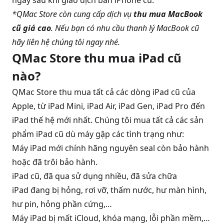
ngay sau khi giao dịch bán iPhone cũ.
*QMac Store còn cung cấp dịch vụ
thu mua MacBook
cũ giá cao
. Nếu bạn có nhu cầu thanh lý MacBook cũ
hãy liên hệ chúng tôi ngay nhé.
QMac Store thu mua iPad cũ
nào?
QMac Store thu mua tất cả các dòng iPad cũ của
Apple, từ iPad Mini, iPad Air, iPad Gen, iPad Pro đến
iPad thế hệ mới nhất. Chúng tôi mua tất cả các sản
phẩm iPad cũ dù máy gặp các tình trạng như:
Máy iPad mới chính hãng nguyên seal còn bảo hành
hoặc đã trôi bảo hành.
iPad cũ, đã qua sử dụng nhiều, đã sửa chữa
iPad đang bị hỏng, rơi vỡ, thấm nước, hư màn hình,
hư pin, hỏng phần cứng,…
Máy iPad bị mất iCloud, khóa mạng, lỗi phần mềm,…