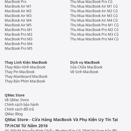
MacBook Pro
Thu Mua MacBook Pro Cũ
MacBook Air M1
Thu Mua MacBook Air M1 Cũ
MacBook Air M2
Thu Mua MacBook Air M2 Cũ
MacBook Air M3
Thu Mua MacBook Air M3 Cũ
MacBook Air M4
Thu Mua MacBook Air M4 Cũ
MacBook Air M5
Thu Mua MacBook Pro M1 Cũ
MacBook Pro M1
Thu Mua MacBook Pro M2 Cũ
MacBook Pro M2
Thu Mua MacBook Pro M3 Cũ
MacBook Pro M3
Thu Mua MacBook Pro M4 Cũ
MacBook Pro M4
MacBook Pro M5
Thay Linh Kiện MacBook
Dịch vụ MacBook
Thay Màn Hình MacBook
Sửa Chữa MacBook
Thay Pin MacBook
Vệ Sinh MacBook
Thay Mainboard MacBook
Thay Bàn Phím MacBook
QMac Store
Về QMac Store
Chính sách bảo hành
Chính sách đổi trả
QMac Blog
QMac Store - Cửa Hàng MacBook Và Phụ Kiện Uy Tín Tại
TP.HCM Từ Năm 2016
399/36 Nguyễn Đình Chiểu, Phường Bàn Cờ, TP.HCM
(Xem bản đồ)