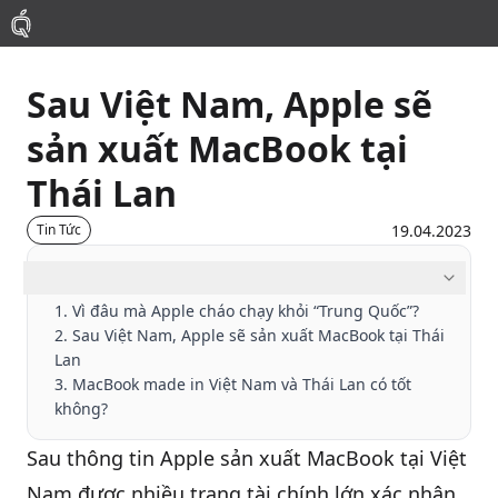
Sau Việt Nam, Apple sẽ
Mac
sản xuất MacBook tại
MacBook Pro
Thái Lan
MacBook Air
19.04.2023
Tin Tức
Mục lục
Phụ Kiện
1. Vì đâu mà Apple cháo chạy khỏi “Trung Quốc”?
2. Sau Việt Nam, Apple sẽ sản xuất MacBook tại Thái
Thu Mua
Lan
3. MacBook made in Việt Nam và Thái Lan có tốt
không?
Sửa Chữa
Sau thông tin
Apple
sản xuất MacBook tại Việt
Nam được nhiều trang tài chính lớn xác nhận
Thay Linh Kiện