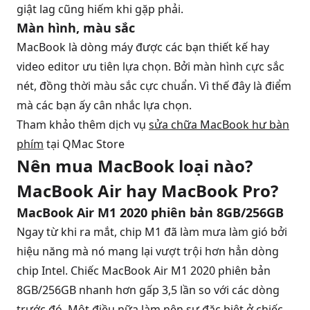
giật lag cũng hiếm khi gặp phải.
Màn hình, màu sắc
MacBook là dòng máy được các bạn thiết kế hay
video editor ưu tiên lựa chọn. Bởi màn hình cực sắc
nét, đồng thời màu sắc cực chuẩn. Vì thế đây là điểm
mà các bạn ấy cân nhắc lựa chọn.
Tham khảo thêm dịch vụ
sửa chữa MacBook hư bàn
phím
tại QMac Store
Nên mua MacBook loại nào?
MacBook Air hay MacBook Pro?
MacBook Air M1 2020 phiên bản 8GB/256GB
Ngay từ khi ra mắt, chip M1 đã làm mưa làm gió bởi
hiệu năng mà nó mang lại vượt trội hơn hẳn dòng
chip Intel. Chiếc
MacBook Air M1 2020
phiên bản
8GB/256GB nhanh hơn gấp 3,5 lần so với các dòng
trước đó. Một điều nữa làm nên sự đặc biệt ở chiếc