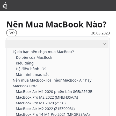
Nên Mua MacBook Nào?
Mac
30.03.2023
FAQ
MacBook Pro
Mục lục
Lý do bạn nên chọn mua MacBook?
MacBook Air
Độ bền của MacBook
Kiểu dáng
Phụ Kiện
Hệ điều hành iOS
Màn hình, màu sắc
Nên mua MacBook loại nào? MacBook Air hay
Thu Mua
MacBook Pro?
MacBook Air M1 2020 phiên bản 8GB/256GB
MacBook Pro M2 2022 (MNEH3SA/A)
Sửa Chữa
MacBook Pro M1 2020 (Z11C)
MacBook Air M2 2022 (Z15Z0003L)
MacBook Pro 14 M1 Pro 2021 (MKGR3SA/A)
Thay Linh Kiện