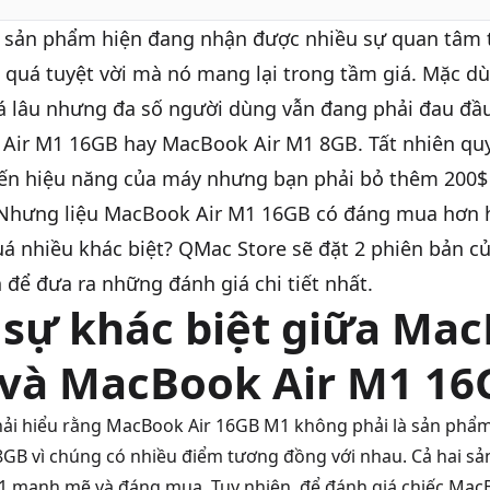
 sản phẩm hiện đang nhận được nhiều sự quan tâm 
 quá tuyệt vời mà nó mang lại trong tầm giá. Mặc d
á lâu nhưng đa số người dùng vẫn đang phải đau đầu
Air M1 16GB
hay MacBook Air M1 8GB. Tất nhiên quy
n hiệu năng của máy nhưng bạn phải bỏ thêm 200$
Nhưng liệu MacBook Air M1 16GB có đáng mua hơn 
á nhiều khác biệt?
QMac Store
sẽ đặt 2 phiên bản c
 để đưa ra những đánh giá chi tiết nhất.
 sự khác biệt giữa Ma
 và MacBook Air M1 16
hải hiểu rằng MacBook Air 16GB M1 không phải là sản phẩm
8GB
vì chúng có nhiều điểm tương đồng với nhau. Cả hai s
1 mạnh mẽ và đáng mua. Tuy nhiên, để đánh giá chiếc Mac