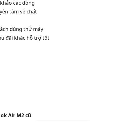
 khảo các dòng
yên tâm về chất
 sách dùng thử máy
u đãi khác hỗ trợ tốt
k Air M2 cũ