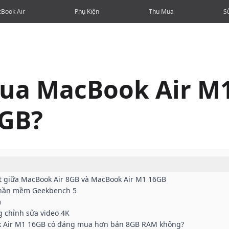
Book Air
Phụ Kiện
Thu Mua
S
ua MacBook Air M
6GB?
ệt giữa MacBook Air 8GB và MacBook Air M1 16GB
 phần mềm Geekbench 5
m
 chỉnh sửa video 4K
k Air M1 16GB có đáng mua hơn bản 8GB RAM không?