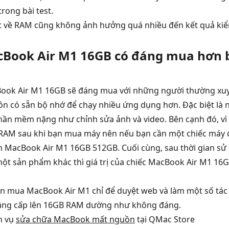
trong bài test.
ệt về RAM cũng không ảnh hưởng quá nhiều đến kết quả kiể
acBook Air M1 16GB có đáng mua hơn
Book Air M1 16GB sẽ đáng mua với những người thường xuy
uôn có sẵn bộ nhớ để chạy nhiều ứng dụng hơn. Đặc biệt l
hần mềm nặng như chỉnh sửa ảnh và video. Bên cạnh đó, v
RAM sau khi bạn mua máy nên nếu bạn cần một chiếc máy để
n MacBook Air M1 16GB 512GB. Cuối cùng, sau thời gian sử
ột sản phẩm khác thì giá trị của chiếc MacBook Air M1 16
n mua MacBook Air M1 chỉ để duyệt web và làm một số tác
 nâng cấp lên 16GB RAM dường như không đáng.
h vụ
sửa chữa MacBook mất nguồn
tại QMac Store