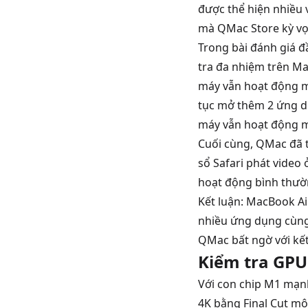
được thể hiện nhiều v
mà QMac Store kỳ vọ
Trong bài đánh giá đ
tra đa nhiệm trên M
máy vẫn hoạt động mộ
tục mở thêm 2 ứng dụ
máy vẫn hoạt động m
Cuối cùng, QMac đã t
sổ Safari phát video
hoạt động bình thườn
Kết luận: MacBook Ai
nhiều ứng dụng cùng 
QMac bất ngờ với kết
Kiểm tra GPU
Với con chip M1 mạnh
4K bằng Final Cut mộ