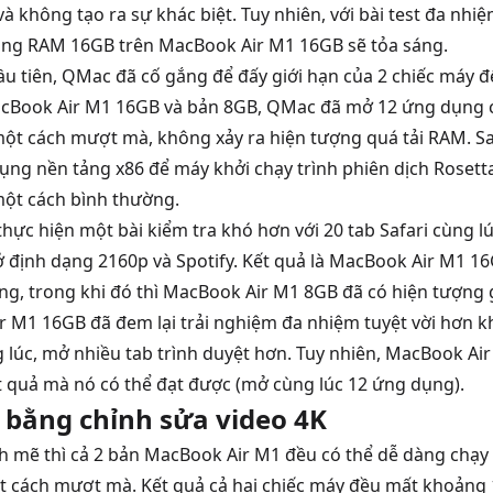
à không tạo ra sự khác biệt. Tuy nhiên, với bài test đa nhiệm
ng RAM 16GB trên MacBook Air M1 16GB sẽ tỏa sáng.
ầu tiên, QMac đã cố gắng để đấy giới hạn của 2 chiếc máy đ
acBook Air M1 16GB và bản 8GB, QMac đã mở 12 ứng dụng 
t cách mượt mà, không xảy ra hiện tượng quá tải RAM. Sau
ng nền tảng x86 để máy khởi chạy trình phiên dịch Rosetta 
ột cách bình thường.
hực hiện một bài kiểm tra khó hơn với 20 tab Safari cùng lú
 ở định dạng 2160p và Spotify. Kết quả là MacBook Air M1
g, trong khi đó thì MacBook Air M1 8GB đã có hiện tượng g
r M1 16GB đã đem lại trải nghiệm đa nhiệm tuyệt vời hơn k
lúc, mở nhiều tab trình duyệt hơn. Tuy nhiên, MacBook Ai
 quả mà nó có thể đạt được (mở cùng lúc 12 ứng dụng).
 bằng chỉnh sửa video 4K
 mẽ thì cả 2 bản MacBook Air M1 đều có thể dễ dàng chạy 
t cách mượt mà. Kết quả cả hai chiếc máy đều mất khoảng 