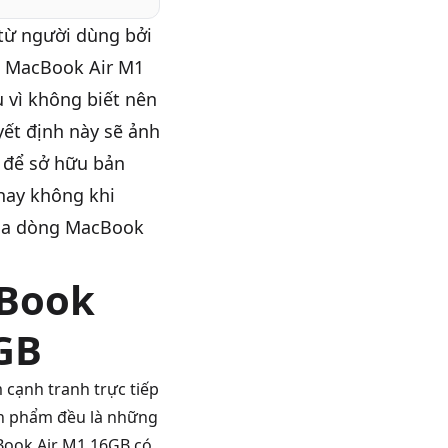
từ người dùng bởi
ù MacBook Air M1
 vì không biết nên
ết định này sẽ ảnh
 để sở hữu bản
hay không khi
ủa dòng
MacBook
cBook
GB
 cạnh tranh trực tiếp
ản phẩm đều là những
Book Air M1 16GB có