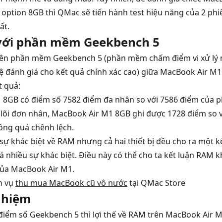
option 8GB thì QMac sẽ tiến hành test hiệu năng của 2 phi
hất.
 với phần mềm Geekbench 5
trên phần mềm Geekbench 5 (phần mềm chấm điểm vi xử lý 
ệ đánh giá cho kết quả chính xác cao) giữa MacBook Air 
t quả:
8GB có điểm số 7582 điểm đa nhân so với 7586 điểm của p
 lõi đơn nhân, MacBook Air M1 8GB ghi được 1728 điểm so 
ông quá chênh lệch.
sự khác biệt về RAM nhưng cả hai thiết bị đều cho ra một 
 nhiều sự khác biệt. Điều này có thể cho ta kết luận RAM
 của MacBook Air M1.
h vụ
thu mua MacBook cũ vô nước
tại QMac Store
nhiệm
điểm số Geekbench 5 thì lợi thế về RAM trên MacBook Air 