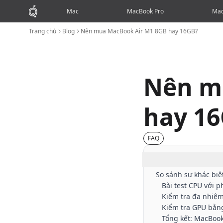
Mac
MacBook Pro
Mac
Trang chủ
Blog
Nên mua MacBook Air M1 8GB hay 16GB?
Nên m
hay 1
FAQ
Mục lục
So sánh sự khác bi
Bài test CPU với
Kiểm tra đa nhiệ
Kiểm tra GPU bằng
Tổng kết: MacBoo