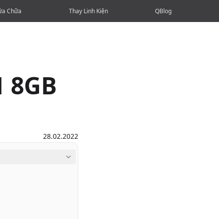
ửa Chữa
Thay Linh Kiện
QBlog
1 8GB
28.02.2022