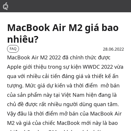
MacBook Air M2 giá bao
Mac
nhiêu?
MacBook Pro
28.06.2022
FAQ
MacBook Air M2 2022
đã chính thức được
MacBook Air
Apple
giới thiệu trong sự kiện
WWDC 2022
vừa
qua với nhiều cải tiến đáng giá và thiết kế ấn
Phụ Kiện
tượng. Mức giá dự kiến và thời điểm mở bán
của sản phẩm này tại Việt Nam hiện đang là
Thu Mua
chủ đề được rất nhiều người dùng quan tâm.
Sửa Chữa
Vậy đâu là thời điểm mở bán của MacBook Air
M2 và giá của chiếc
MacBook
mới này là bao
Thay Linh Kiện