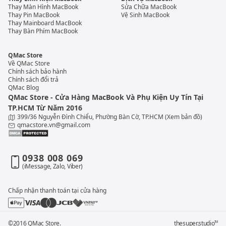
Thay Màn Hình MacBook
Sửa Chữa MacBook
Thay Pin MacBook
Vệ Sinh MacBook
Thay Mainboard MacBook
Thay Bàn Phím MacBook
QMac Store
Về QMac Store
Chính sách bảo hành
Chính sách đổi trả
QMac Blog
QMac Store - Cửa Hàng MacBook Và Phụ Kiện Uy Tín Tại
TP.HCM Từ Năm 2016
399/36 Nguyễn Đình Chiểu, Phường Bàn Cờ, TP.HCM
(Xem bản đồ)
qmacstore.vn@gmail.com
0938 008 069
(iMessage, Zalo, Viber)
Chấp nhận thanh toán tại cửa hàng
©2016 QMac Store.
thesuper.studio
TM