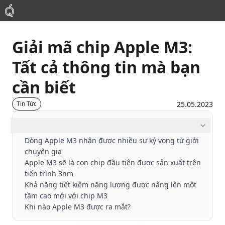
Giải mã chip Apple M3:
Mac
Tất cả thông tin mà bạn
MacBook Pro
cần biết
MacBook Air
25.05.2023
Tin Tức
Mục lục
Phụ Kiện
Dòng Apple M3 nhận được nhiều sự kỳ vọng từ giới
chuyên gia
Thu Mua
Apple M3 sẽ là con chip đầu tiên được sản xuất trên
tiến trình 3nm
Khả năng tiết kiệm năng lượng được nâng lên một
Sửa Chữa
tầm cao mới với chip M3
Khi nào Apple M3 được ra mắt?
Thay Linh Kiện