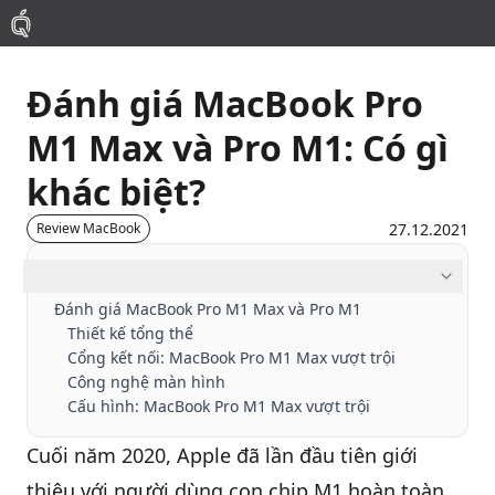
Đánh giá MacBook Pro
Mac
M1 Max và Pro M1: Có gì
MacBook Pro
khác biệt?
MacBook Air
27.12.2021
Review MacBook
Mục lục
Phụ Kiện
Đánh giá MacBook Pro M1 Max và Pro M1
Thiết kế tổng thể
Thu Mua
Cổng kết nối: MacBook Pro M1 Max vượt trội
Công nghệ màn hình
Cấu hình: MacBook Pro M1 Max vượt trội
Sửa Chữa
Cuối năm 2020, Apple đã lần đầu tiên giới
thiệu với người dùng con chip M1 hoàn toàn
Thay Linh Kiện