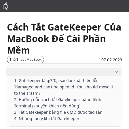
Cách Tắt GateKeeper Của
Mac
MacBook Để Cài Phần
MacBook Pro
Mềm
MacBook Air
07.02.2023
Thủ Thuật MacBook
Mục lục
Phụ Kiện
1. Gatekeeper là gì? Tại sao lại xuất hiện lỗi
“damaged and can’t be opened. You should move it
Thu Mua
to the Trash”?
2. Hướng dẫn cách tắt Gatekeeper bằng lệnh
Terminal (khuyến khích nên dùng)
Sửa Chữa
3. Tắt Gatekeeper bằng file CMD được tạo sẵn
4. Những lưu ý khi tắt Gatekeeper
Thay Linh Kiện