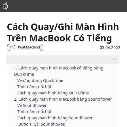
Cách Quay/Ghi Màn Hình
Mac
Trên MacBook Có Tiếng
MacBook Pro
05.04.2022
Thủ Thuật MacBook
MacBook Air
Mục lục
1. Cách quay màn hình MacBook có tiếng bằng
QuickTime
Phụ Kiện
Về ứng dụng QuickTime
Tính năng nổi bật
Thu Mua
Cách quay màn hình bằng QuickTime
2. Cách quay màn hình MacBook bằng Soundflower
Về Soundflower
Sửa Chữa
Tính năng nổi bật:
Cách quay màn hình bằng Soundflower
Bước 1: Cài Soundflower.
Thay Linh Kiện