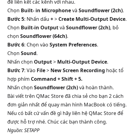
để liên kết các kênh với nhau.
Chọn
Built- in Microphone
và
Soundflower (2ch)
.
Bước 5
: Nhấn dấu
+
>
Create Multi-Output Device
.
Chọn
Built-in Output
và
Soundflower (2ch)
, bỏ
chọn
Soundflower (64ch)
.
Bước 6
: Chọn vào
System Preferences
.
Chọn
Sound
.
Nhấn chọn
Output
>
Multi-Output Device
.
Bước 7
: Vào
File
>
New Screen Recording
hoặc tổ
hợp phím
Command + Shift + 5.
Nhấn chọn
Soundflower (2ch)
và hoàn thành.
Bài viết trên QMac Store đã chia sẻ cho bạn 2 cách
đơn giản nhất để quay màn hình MacBook có tiếng.
Nếu có bất cứ vấn đề gì hãy liên hệ QMac Store để
được hỗ trợ nhé. Chúc các bạn thành công.
Nguồn:
SETAPP