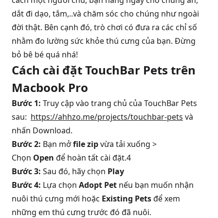
cách một người chủ, bạn hàng ngày cho chúng ăn,
dắt đi dạo, tắm,..và chăm sóc cho chúng như ngoài
đời thật. Bên cạnh đó, trò chơi có đưa ra các chỉ số
nhằm đo lường sức khỏe thú cưng của bạn. Đừng
bỏ bê bé quá nhá!
Cách cài đặt TouchBar Pets trên
Macbook Pro
Bước 1:
Truy cập vào trang chủ của TouchBar Pets
sau:
https://ahhzo.me/projects/touchbar-pets
và
nhấn Download.
Bước 2:
Bạn mở
file zip
vừa tải xuống >
Chọn
Open
để hoàn tất cài đặt.4
Bước 3:
Sau đó, hãy chọn
Play
Bước 4:
Lựa chọn
Adopt Pet
nếu bạn muốn nhận
nuôi thú cưng mới hoặc
Existing Pets
để xem
những em thú cưng trước đó đã nuôi.