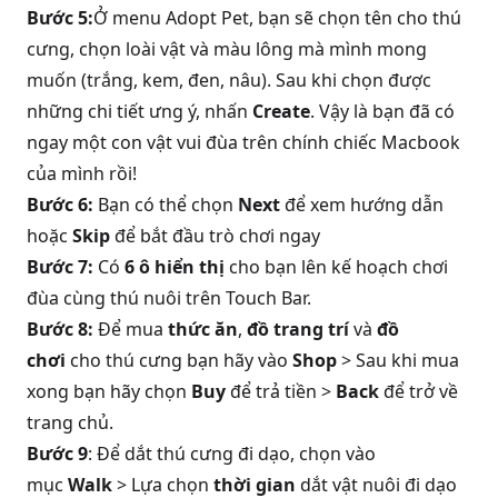
Bước 5:
Ở menu Adopt Pet, bạn sẽ chọn tên cho thú
cưng, chọn loài vật và màu lông mà mình mong
muốn (trắng, kem, đen, nâu). Sau khi chọn được
những chi tiết ưng ý, nhấn
Create
. Vậy là bạn đã có
ngay một con vật vui đùa trên chính chiếc Macbook
của mình rồi!
Bước 6:
Bạn có thể chọn
Next
để xem hướng dẫn
hoặc
Skip
để bắt đầu trò chơi ngay
Bước 7:
Có
6 ô hiển thị
cho bạn lên kế hoạch chơi
đùa cùng thú nuôi trên Touch Bar.
Bước 8:
Để mua
thức ăn
,
đồ trang trí
và
đồ
chơi
cho thú cưng bạn hãy vào
Shop
> Sau khi mua
xong bạn hãy chọn
Buy
để trả tiền >
Back
để trở về
trang chủ.
Bước 9
: Để dắt thú cưng đi dạo, chọn vào
mục
Walk
> Lựa chọn
thời gian
dắt vật nuôi đi dạo