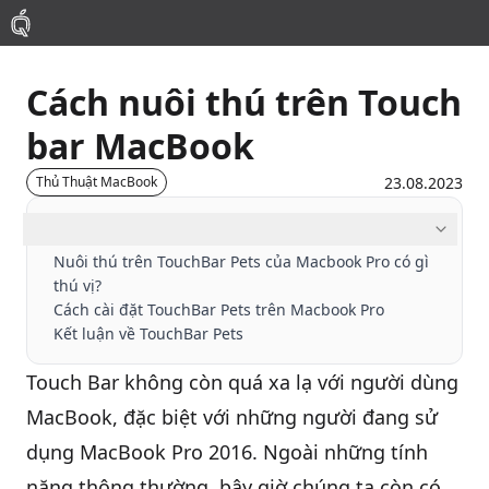
Cách nuôi thú trên Touch
Mac
bar MacBook
MacBook Pro
23.08.2023
Thủ Thuật MacBook
MacBook Air
Mục lục
Nuôi thú trên TouchBar Pets của Macbook Pro có gì
thú vị?
Phụ Kiện
Cách cài đặt TouchBar Pets trên Macbook Pro
Kết luận về TouchBar Pets
Thu Mua
Touch Bar không còn quá xa lạ với người dùng
MacBook
, đặc biệt với những người đang sử
Sửa Chữa
dụng MacBook Pro 2016. Ngoài những tính
Thay Linh Kiện
năng thông thường, bây giờ chúng ta còn có