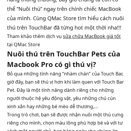
thể “Nuôi thú” ngay trên chính chiếc MacBook
QBlog
của mình. Cùng QMac Store tìm hiểu cách nuôi
thú trên TouchBar đã từng hot một thời nha!!!
Tham khảo thêm dịch vụ
sửa chữa MacBook giá tốt
tại QMac Store
Nuôi thú trên TouchBar Pets của
Macbook Pro có gì thú vị?
Bỏ qua những tính năng “nhàm chán” của Touch Bar,
giờ đây, bạn sẽ thú vị hơn khi làm quen với Touch Bar
Pet. Đây là một tính năng dành riêng cho những
người thuộc hệ yêu động vật, yêu những chú cún
xinh xắn hay những bé mèo dễ thương,…
Trong trò chơi, bạn sẽ được nhận nuôi một thú cưng
riêng cho mình, chọn màu lông phù hợp bé và với tư