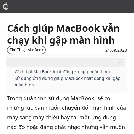
Cách giúp MacBook vẫn
Mac
chạy khi gập màn hình
MacBook Pro
21.08.2023
Thủ Thuật MacBook
MacBook Air
Mục lục
Cách bật MacBook hoạt động khi gập màn hình
Sử dụng ứng dụng giúp MacBook hoạt động khi gập
Phụ Kiện
màn hình
Thu Mua
Trong quá trình sử dụng
MacBook
, sẽ có
những lúc bạn muốn chuyển đổi màn hình của
Sửa Chữa
máy sang máy chiếu hay tải một ứng dụng
nào đó hoặc đang phát nhạc nhưng vẫn muốn
Thay Linh Kiện