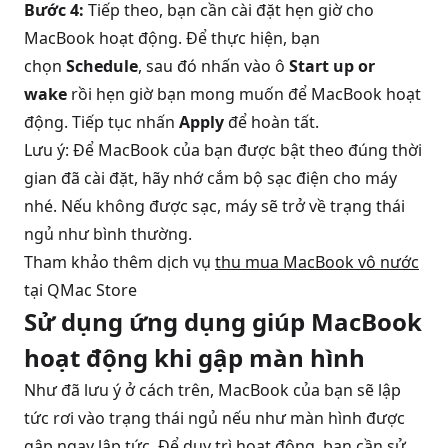
Bước 4:
Tiếp theo, bạn cần cài đặt hẹn giờ cho
MacBook hoạt động. Để thực hiện, bạn
chọn
Schedule
, sau đó nhấn vào ô
Start up or
wake
rồi hẹn giờ bạn mong muốn để MacBook hoạt
động. Tiếp tục nhấn
Apply
để hoàn tất.
Lưu ý: Để MacBook của bạn được bật theo đúng thời
gian đã cài đặt, hãy nhớ cắm bộ sạc điện cho máy
nhé. Nếu không được sạc, máy sẽ trở về trạng thái
ngủ như bình thường.
Tham khảo thêm dịch vụ
thu mua MacBook vô nước
tại QMac Store
Sử dụng ứng dụng giúp MacBook
hoạt động khi gập màn hình
Như đã lưu ý ở cách trên, MacBook của bạn sẽ lập
tức rơi vào trạng thái ngủ nếu như màn hình được
gập ngay lập tức. Để duy trì hoạt động, bạn cần sử