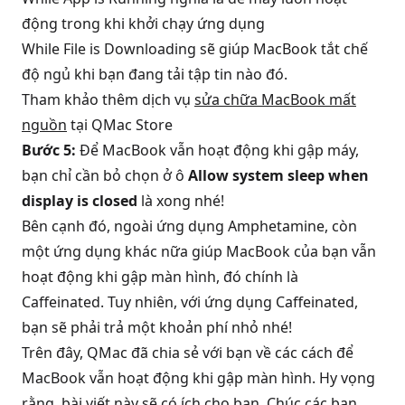
động trong khi khởi chạy ứng dụng
While File is Downloading sẽ giúp MacBook tắt chế
độ ngủ khi bạn đang tải tập tin nào đó.
Tham khảo thêm dịch vụ
sửa chữa MacBook mất
nguồn
tại QMac Store
Bước 5:
Để MacBook vẫn hoạt động khi gập máy,
bạn chỉ cần bỏ chọn ở ô
Allow system sleep when
display is closed
là xong nhé!
Bên cạnh đó, ngoài ứng dụng Amphetamine, còn
một ứng dụng khác nữa giúp MacBook của bạn vẫn
hoạt động khi gập màn hình, đó chính là
Caffeinated. Tuy nhiên, với ứng dụng Caffeinated,
bạn sẽ phải trả một khoản phí nhỏ nhé!
Trên đây, QMac đã chia sẻ với bạn về các cách để
MacBook vẫn hoạt động khi gập màn hình. Hy vọng
rằng, bài viết này sẽ có ích cho bạn. Chúc các bạn