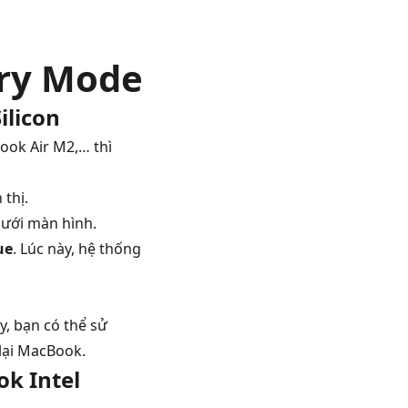
ery Mode
ilicon
ook Air M2
,… thì
 thị.
dưới màn hình.
ue
. Lúc này, hệ thống
.
, bạn có thể sử
 lại MacBook.
k Intel