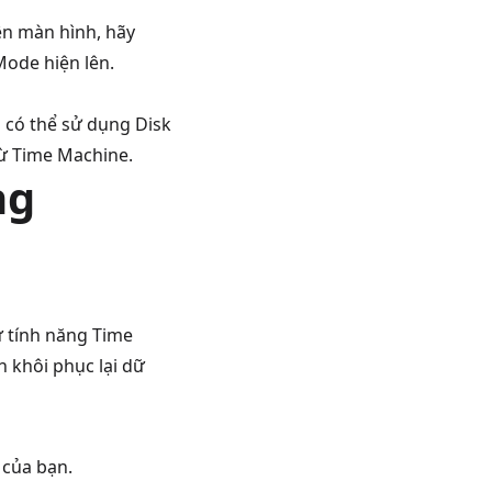
ên màn hình, hãy
ode hiện lên.
 có thể sử dụng Disk
 từ Time Machine.
ng
ừ tính năng Time
 khôi phục lại dữ
 của bạn.