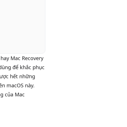
 hay Mac Recovery
 dùng để khắc phục
 được hết những
rên macOS này.
ăng của Mac