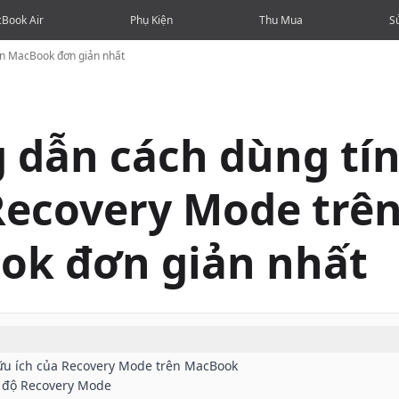
Book Air
Phụ Kiện
Thu Mua
S
ên MacBook đơn giản nhất
 dẫn cách dùng tí
ecovery Mode trê
ok đơn giản nhất
u ích của Recovery Mode trên MacBook
 độ Recovery Mode