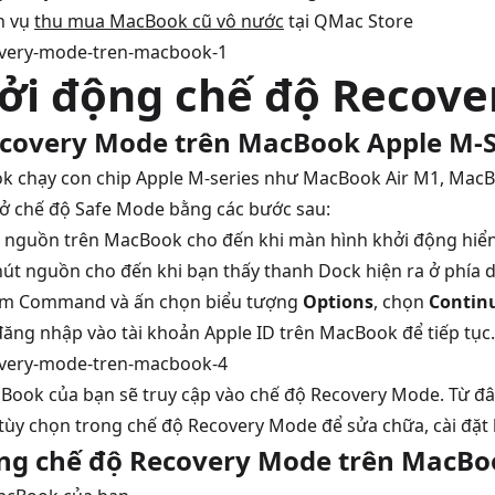
h vụ
thu mua MacBook cũ vô nước
tại QMac Store
ởi động chế độ Recov
covery Mode trên MacBook Apple M-S
k chạy con chip Apple M-series như
MacBook Air M1
,
MacB
ở chế độ Safe Mode bằng các bước sau:
t nguồn trên MacBook cho đến khi
màn hình
khởi động hiển
 nút nguồn cho đến khi bạn thấy thanh Dock hiện ra ở phía 
hím Command và ấn chọn biểu tượng
Options
, chọn
Contin
đăng nhập vào tài khoản Apple ID trên MacBook để tiếp tục
Book của bạn sẽ truy cập vào chế độ Recovery Mode. Từ đây
tùy chọn trong chế độ Recovery Mode để sửa chữa, cài đặt
ng chế độ Recovery Mode trên MacBoo