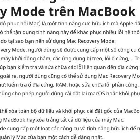
y Mode trên MacBook
ộ phục hồi Mac) là một tính năng cực hữu ích mà Apple đã
có thể tận dụng tính năng này để khắc phục nhiều lỗi hệ t
ý do tại sao bạn nên sử dụng Mac Recovery Mode:
covery Mode, người dùng sẽ được cung cấp một số công cụ 
máy khởi động chậm, các ứng dụng bị treo, lỗi ổ cứng,… Tr
iúp bạn kiểm tra và sửa chữa các lỗi liên quan đến đĩa cứn
goài ra, người dùng cũng có thể sử dụng Mac Recovery Mo
ư: kiểm tra ổ đĩa cứng, RAM, hoặc sửa chữa lỗi phần cứng.
ũng cho phép người dùng cài đặt lại macOS hoặc khôi phụ
hể xóa toàn bộ dữ liệu và khôi phục cài đặt gốc của MacB
 MacBook hay xóa trắng tất cả dữ liệu của máy Mac.
de cung cấp một loạt các công cụ và tính năng hữu ích để 
 quản lý Mac của bạn một cách dễ dàng nhất.