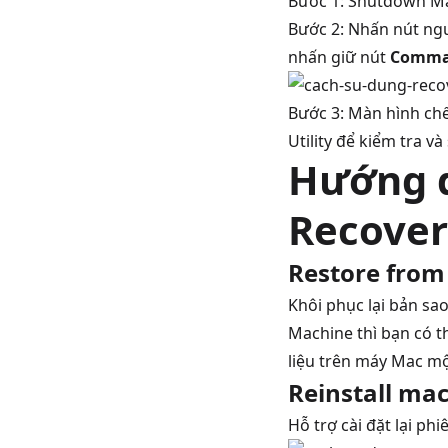
Bước 1: Shutdown M
Bước 2: Nhấn nút ngu
nhấn giữ nút
Comma
Bước 3: Màn hình chế
Utility để kiểm tra v
Hướng d
Recover
Restore from
Khôi phục lại bản sa
Machine thì bạn có t
liệu trên máy Mac m
Reinstall ma
Hỗ trợ cài đặt lại p