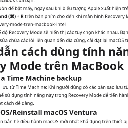
acBook của bạn.
ồn để bật máy, ngay sau khi biểu tượng Apple xuất hiện tr
nd (⌘)
+
R
trên bàn phím cho đến khi màn hình Recovery M
 độ Recovery Mode sẽ hiển thị các tùy chọn khác nhau. Bạn
à sửa chữa các lỗi liên quan đến đĩa cứng, cài đặt lại macOS
ẫn cách dùng tính nă
y Mode trên MacBook
 a Time Machine backup
o lưu từ Time Machine: Khi người dùng có các bản sao lưu t
hể sử dụng tính năng này trong Recovery Mode để tiến hành
ột cách dễ dàng.
cOS/Reinstall macOS Ventura
hiên bản hệ điều hành macOS mới nhất khả dụng trên thiết bị