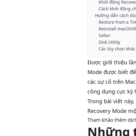
Khởi động Recove
Cách khởi động c
Hướng dẫn cách dù
Restore from a T
Reinstall macOS/R
Safari
Disk Utility
Các tùy chọn khá
Được giới thiệu l
Mode được biết đế
các sự cố trên
Mac
công dụng cực kỳ 
Trong bài viết này
Recovery Mode một
Tham khảo thêm dịc
Những t