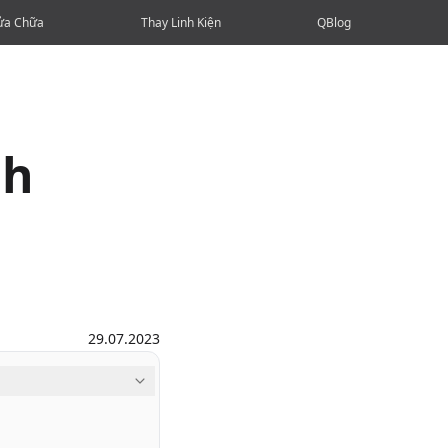
ửa Chữa
Thay Linh Kiện
QBlog
nh
n
29.07.2023