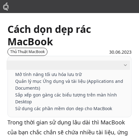
Cách dọn dẹp rác
Mac
MacBook
MacBook Pro
30.06.2023
Thủ Thuật MacBook
MacBook Air
Mục lục
Mở tính năng tối ưu hóa lưu trữ
Quản lý mục Ứng dụng và tài liệu (Applications and
Phụ Kiện
Documents)
Sắp xếp gọn gàng các biểu tượng trên màn hình
Thu Mua
Desktop
Sử dụng các phần mềm dọn dẹp cho MacBook
Sửa Chữa
Trong thời gian sử dụng lâu dài thì MacBook
của bạn chắc chắn sẽ chứa nhiều tài liệu, ứng
Thay Linh Kiện