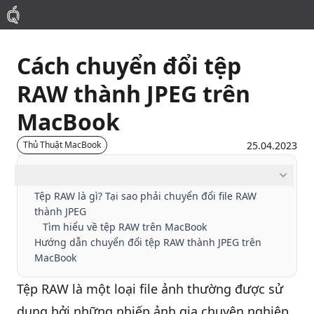
Cách chuyển đổi tệp
Mac
RAW thành JPEG trên
MacBook Pro
MacBook
MacBook Air
25.04.2023
Thủ Thuật MacBook
Mục lục
Phụ Kiện
Tệp RAW là gì? Tại sao phải chuyển đổi file RAW
thành JPEG
Thu Mua
Tìm hiểu về tệp RAW trên MacBook
Hướng dẫn chuyển đổi tệp RAW thành JPEG trên
MacBook
Sửa Chữa
Tệp RAW là một loại file ảnh thường được sử
dụng bởi những nhiếp ảnh gia chuyên nghiệp,
Thay Linh Kiện