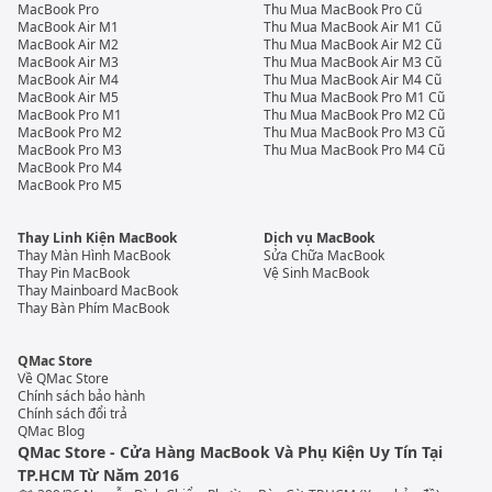
MacBook Pro
Thu Mua MacBook Pro Cũ
MacBook Air M1
Thu Mua MacBook Air M1 Cũ
MacBook Air M2
Thu Mua MacBook Air M2 Cũ
MacBook Air M3
Thu Mua MacBook Air M3 Cũ
MacBook Air M4
Thu Mua MacBook Air M4 Cũ
MacBook Air M5
Thu Mua MacBook Pro M1 Cũ
MacBook Pro M1
Thu Mua MacBook Pro M2 Cũ
MacBook Pro M2
Thu Mua MacBook Pro M3 Cũ
MacBook Pro M3
Thu Mua MacBook Pro M4 Cũ
MacBook Pro M4
MacBook Pro M5
Thay Linh Kiện MacBook
Dịch vụ MacBook
Thay Màn Hình MacBook
Sửa Chữa MacBook
Thay Pin MacBook
Vệ Sinh MacBook
Thay Mainboard MacBook
Thay Bàn Phím MacBook
QMac Store
Về QMac Store
Chính sách bảo hành
Chính sách đổi trả
QMac Blog
QMac Store - Cửa Hàng MacBook Và Phụ Kiện Uy Tín Tại
TP.HCM Từ Năm 2016