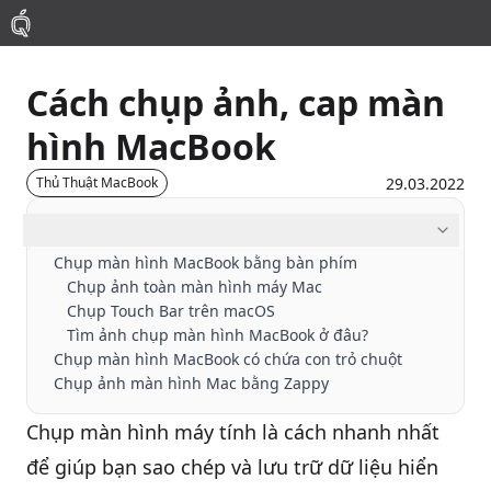
Cách chụp ảnh, cap màn
Mac
hình MacBook
MacBook Pro
29.03.2022
Thủ Thuật MacBook
MacBook Air
Mục lục
Chụp màn hình MacBook bằng bàn phím
Chụp ảnh toàn màn hình máy Mac
Phụ Kiện
Chụp Touch Bar trên macOS
Tìm ảnh chụp màn hình MacBook ở đâu?
Thu Mua
Chụp màn hình MacBook có chứa con trỏ chuột
Chụp ảnh màn hình Mac bằng Zappy
Sửa Chữa
Chụp màn hình máy tính là cách nhanh nhất
để giúp bạn sao chép và lưu trữ dữ liệu hiển
Thay Linh Kiện