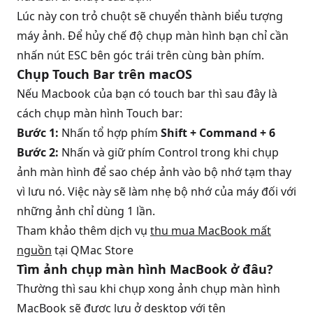
Lúc này con trỏ chuột sẽ chuyển thành biểu tượng
máy ảnh. Để hủy chế độ chụp màn hình bạn chỉ cần
nhấn nút ESC bên góc trái trên cùng
bàn phím
.
Chụp Touch Bar trên macOS
Nếu Macbook của bạn có touch bar thì sau đây là
cách chụp màn hình Touch bar:
Bước 1:
Nhấn tổ hợp phím
Shift + Command + 6
Bước 2:
Nhấn và giữ phím Control trong khi chụp
ảnh màn hình để sao chép ảnh vào bộ nhớ tạm thay
vì lưu nó. Việc này sẽ làm nhẹ bộ nhớ của máy đối với
những ảnh chỉ dùng 1 lần.
Tham khảo thêm dịch vụ
thu mua MacBook mất
nguồn
tại QMac Store
Tìm ảnh chụp màn hình MacBook ở đâu?
Thường thì sau khi chụp xong ảnh chụp màn hình
MacBook sẽ được lưu ở desktop với tên