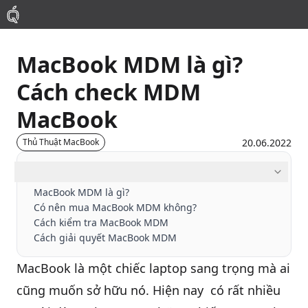
MacBook MDM là gì?
Mac
Cách check MDM
MacBook Pro
MacBook
MacBook Air
20.06.2022
Thủ Thuật MacBook
Mục lục
Phụ Kiện
MacBook MDM là gì?
Có nên mua MacBook MDM không?
Thu Mua
Cách kiểm tra MacBook MDM
Cách giải quyết MacBook MDM
Sửa Chữa
MacBook
là một chiếc laptop sang trọng mà ai
cũng muốn sở hữu nó. Hiện nay có rất nhiều
Thay Linh Kiện