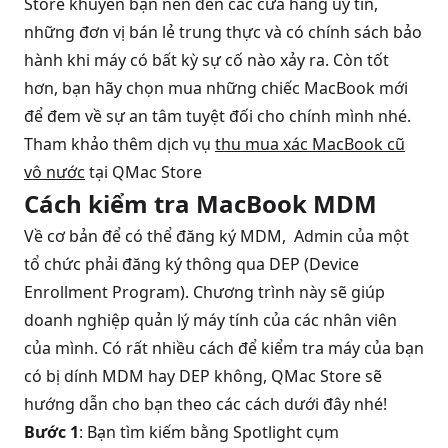
Store khuyên bạn nên đến các cửa hàng uy tín,
những đơn vị bán lẻ trung thực và có chính sách bảo
hành khi máy có bất kỳ sự cố nào xảy ra. Còn tốt
hơn, bạn hãy chọn mua những chiếc MacBook mới
để đem về sự an tâm tuyệt đối cho chính mình nhé.
Tham khảo thêm dịch vụ
thu mua xác MacBook cũ
vô nước
tại QMac Store
Cách kiểm tra MacBook MDM
Về cơ bản để có thể đăng ký MDM, Admin của một
tổ chức phải đăng ký thông qua DEP (Device
Enrollment Program). Chương trình này sẽ giúp
doanh nghiệp quản lý máy tính của các nhân viên
của mình. Có rất nhiều cách để kiểm tra máy của bạn
có bị dính MDM hay DEP không, QMac Store sẽ
hướng dẫn cho bạn theo các cách dưới đây nhé!
Bước 1
: Bạn tìm kiếm bằng Spotlight cụm