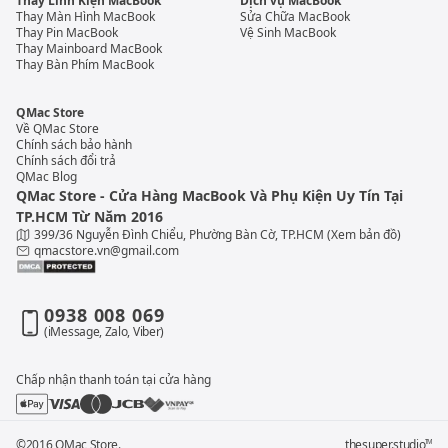
Thay Linh Kiện MacBook
Dịch vụ MacBook
Thay Màn Hình MacBook
Sửa Chữa MacBook
Thay Pin MacBook
Vệ Sinh MacBook
Thay Mainboard MacBook
Thay Bàn Phím MacBook
QMac Store
Về QMac Store
Chính sách bảo hành
Chính sách đổi trả
QMac Blog
QMac Store - Cửa Hàng MacBook Và Phụ Kiện Uy Tín Tại
TP.HCM Từ Năm 2016
399/36 Nguyễn Đình Chiểu, Phường Bàn Cờ, TP.HCM
(Xem bản đồ)
qmacstore.vn@gmail.com
0938 008 069
(iMessage, Zalo, Viber)
Chấp nhận thanh toán tại cửa hàng
©2016 QMac Store.
thesuper.studio
TM