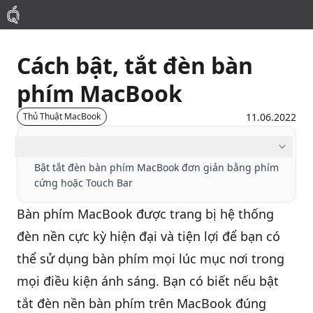
Cách bật, tắt đèn bàn
Mac
phím MacBook
MacBook Pro
11.06.2022
Thủ Thuật MacBook
MacBook Air
Mục lục
Bật tắt đèn bàn phím MacBook đơn giản bằng phím
cứng hoặc Touch Bar
Phụ Kiện
Bàn phím MacBook
được trang bị hệ thống
Thu Mua
đèn nền cực kỳ hiện đại và tiện lợi để bạn có
thể sử dụng bàn phím mọi lúc mục nơi trong
Sửa Chữa
mọi điều kiện ánh sáng. Bạn có biết nếu bật
tắt đèn nền bàn phím trên MacBook đúng
Thay Linh Kiện