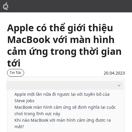
Apple có thể giới thiệu
Mac
MacBook với màn hình
MacBook Pro
cảm ứng trong thời gian
tới
MacBook Air
20.04.2023
Tin Tức
Phụ Kiện
Mục lục
Apple một lần nữa đi ngược lại với tuyên bố của
Thu Mua
Steve Jobs
MacBook màn hình cảm ứng sẽ định nghĩa lại cuộc
Sửa Chữa
chơi trong lĩnh vực này
Khi nào MacBook với màn hình cảm ứng được ra
mắt?
Thay Linh Kiện