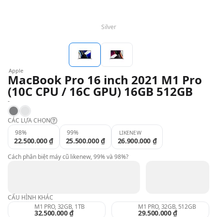
QBlog
Silver
Apple
MacBook Pro 16 inch 2021 M1 Pro
(10C CPU / 16C GPU) 16GB 512GB
-
Space Gray
Silver
CÁC LỰA CHỌN
98%
99%
LIKENEW
22.500.000 ₫
25.500.000 ₫
26.900.000 ₫
Likenew:
Cách phân biệt máy cũ likenew, 99% và 98%?
99%:
CẤU HÌNH KHÁC
98%:
M1 PRO, 32GB, 1TB
M1 PRO, 32GB, 512GB
32.500.000 ₫
29.500.000 ₫