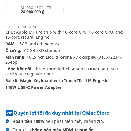
M1 PRO, 16GB, 1TB
24.900.000 ₫
CHI TIẾT
CẤU HÌNH
CPU:
Apple M1 Pro chip with 10‑core CPU, 16‑core GPU, and
16‑core Neural Engine
RAM:
16GB unified memory
Ổ cứng:
512GB SSD storage
Màn hình:
16.2-inch Liquid Retina XDR display (3456×2234),
254ppi
Cổng kết nối:
Three Thunderbolt 4 ports, HDMI port, SDXC
card slot, MagSafe 3 port
Backlit Magic Keyboard with Touch ID – US English
140W USB-C Power Adapter
Quyền lợi tối đa duy nhất tại QMac Store
Hoàn tiền 100%
nếu phát hiện máy không zin.
Cam kết
không bán máy MDM, icloud ẩn
.