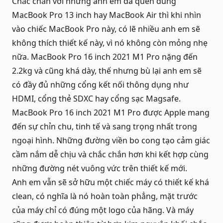
Chắc chắn với những anh em đã quen dùng
MacBook Pro 13 inch hay MacBook Air thì khi nhìn
vào chiếc
MacBook Pro
này, có lẽ nhiều anh em sẽ
không thích thiết kế này, vì nó không còn mỏng nhẹ
nữa. MacBook Pro 16 inch 2021 M1 Pro nặng đến
2.2kg và cũng khá dày, thế nhưng bù lại anh em sẽ
có đầy đủ những cổng kết nối thông dụng như
HDMI, cổng thẻ SDXC hay cổng sạc Magsafe.
MacBook Pro 16 inch 2021 M1 Pro được Apple mang
đến sự chỉn chu, tinh tế và sang trọng nhất trong
ngoại hình. Những đường viền bo cong tạo cảm giác
cầm nắm dễ chịu và chắc chắn hơn khi kết hợp cùng
những đường nét vuông vức trên thiết kế mới.
Anh em vẫn sẽ sở hữu một chiếc máy có thiết kế khá
clean, có nghĩa là nó hoàn toàn phẳng, mặt trước
của máy chỉ có đúng một logo của hãng. Và máy