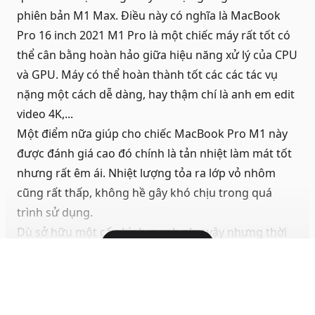
phiên bản M1 Max. Điều này có nghĩa là MacBook
Pro 16 inch 2021 M1 Pro là một chiếc máy rất tốt có
thể cân bằng hoàn hảo giữa hiệu năng xử lý của CPU
và GPU. Máy có thể hoàn thành tốt các các tác vụ
nặng một cách dễ dàng, hay thậm chí là anh em edit
video 4K,...
Một điểm nữa giúp cho chiếc
MacBook Pro M1
này
được đánh giá cao đó chính là tản nhiệt làm mát tốt
nhưng rất êm ái. Nhiệt lượng tỏa ra lớp vỏ nhôm
cũng rất thấp, không hề gây khó chịu trong quá
trình sử dụng.
Dù sở hữu một cấu hình mạnh như vậy nhưng thời
Hiện đầy đủ
lượng pin trên chiếc MacBook Pro 16 inch 2021 M1
Pro cũng rất ấn tượng. Nếu không cắm sạc thì máy
có thể hoạt động liên tục lên đến 9-10 tiếng.
Tham khảo thêm các sản phẩm
MacBook Pro M1