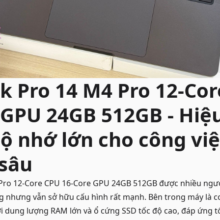
 Pro 14 M4 Pro 12-Cor
 GPU 24GB 512GB - Hiệ
ộ nhớ lớn cho công vi
sâu
Pro 12-Core CPU 16-Core GPU 24GB 512GB được nhiều ngư
g nhưng vẫn sở hữu cấu hình rất mạnh. Bên trong máy là c
ới dung lượng RAM lớn và ổ cứng SSD tốc độ cao, đáp ứng t