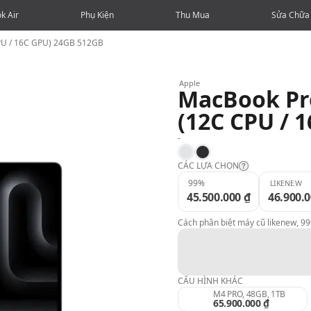
k Air
Phụ Kiện
Thu Mua
Sửa Chữa
PU / 16C GPU) 24GB 512GB
Apple
MacBook Pro
(12C CPU / 
-
Silver
Space Black
CÁC LỰA CHỌN
99%
LIKENEW
45.500.000 ₫
46.900.0
Likenew:
Cách phân biệt máy cũ likenew, 9
99%:
98%:
CẤU HÌNH KHÁC
M4 PRO, 48GB, 1TB
65.900.000 ₫