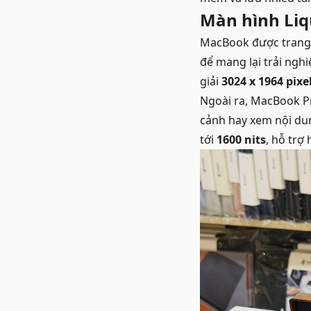
Màn hình Liqu
MacBook được trang
để mang lại trải ng
giải
3024 x 1964 pixe
Ngoài ra, MacBook P
cảnh hay xem nội du
tới
1600 nits
, hỗ trợ