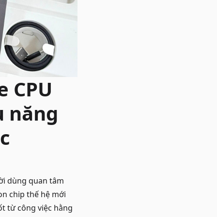
e CPU
u năng
ệc
ời dùng quan tâm
on chip thế hệ mới
ốt từ công việc hằng