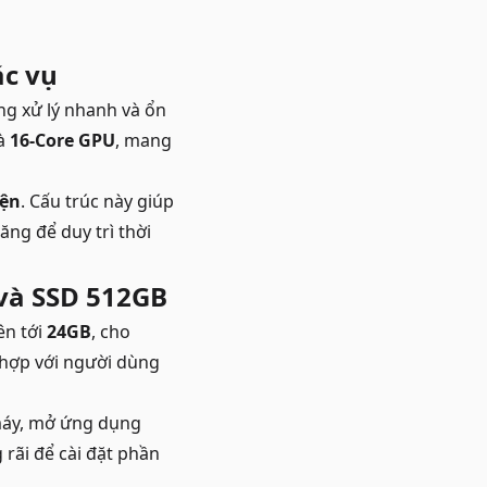
ác vụ
g xử lý nhanh và ổn
à
16-Core GPU
, mang
iện
. Cấu trúc này giúp
ăng để duy trì thời
và SSD 512GB
ên tới
24GB
, cho
 hợp với người dùng
 máy, mở ứng dụng
 rãi để cài đặt phần