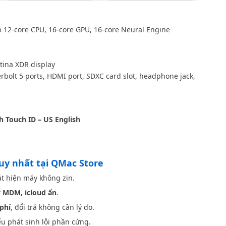
 12-core CPU, 16-core GPU, 16-core Neural Engine
tina XDR display
bolt 5 ports, HDMI port, SDXC card slot, headphone jack,
Space Black
h Touch ID – US English
duy nhất tại QMac Store
t hiện máy không zin.
 MDM, icloud ẩn
.
phí
, đổi trả không cần lý do.
u phát sinh lỗi phần cứng.