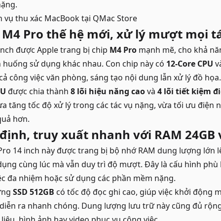
nặng.
h vụ thu xác MacBook
tại QMac Store
 M4 Pro thế hệ mới, xử lý mượt mọi t
inch
được Apple trang bị chip
M4 Pro
mạnh mẽ, cho khả năn
nh huống sử dụng khác nhau. Con chip này có
12-Core CPU
v
 cả công việc văn phòng, sáng tạo nội dung lẫn xử lý đồ họa.
PU
được chia thành
8 lõi hiệu năng cao
và
4 lõi tiết kiệm đ
 tăng tốc độ xử lý trong các tác vụ nặng, vừa tối ưu điện n
quả hơn.
định, truy xuất nhanh với RAM 24GB 
ro 14 inch này được trang bị bộ nhớ RAM dung lượng lớn l
ụng cùng lúc mà vẫn duy trì độ mượt. Đây là cấu hình phù
ệc đa nhiệm hoặc sử dụng các phần mềm nặng.
cứng
SSD 512GB
có tốc độ đọc ghi cao, giúp việc khởi động
u diễn ra nhanh chóng. Dung lượng lưu trữ này cũng đủ rộng
liệu, hình ảnh hay video phục vụ công việc.