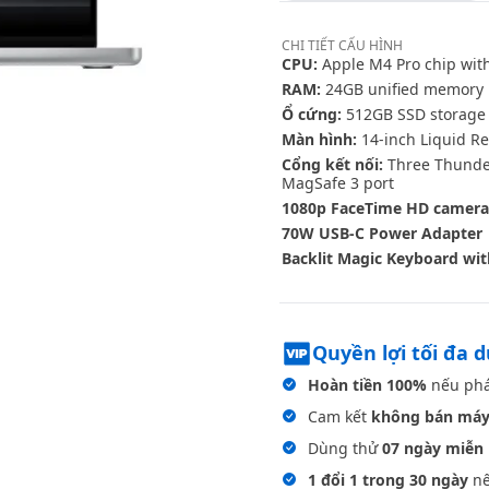
CHI TIẾT
CẤU HÌNH
CPU:
Apple M4 Pro chip with
RAM:
24GB unified memory
Ổ cứng:
512GB SSD storage
Màn hình:
14-inch Liquid Re
Cổng kết nối:
Three Thunder
MagSafe 3 port
1080p FaceTime HD camera
70W USB-C Power Adapter
Backlit Magic Keyboard wit
Quyền lợi tối đa 
Hoàn tiền 100%
nếu phá
Cam kết
không bán máy
Dùng thử
07 ngày miễn 
1 đổi 1 trong 30 ngày
nế