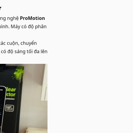
ỡ
công nghệ
ProMotion
hình. Máy có độ phân
 tác cuộn, chuyển
ó độ sáng tối đa lên