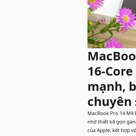
MacBook
16-Core
mạnh, b
chuyên 
MacBook Pro 14 M4 
nhờ thiết kế gọn gàn
của Apple, kết hợp v