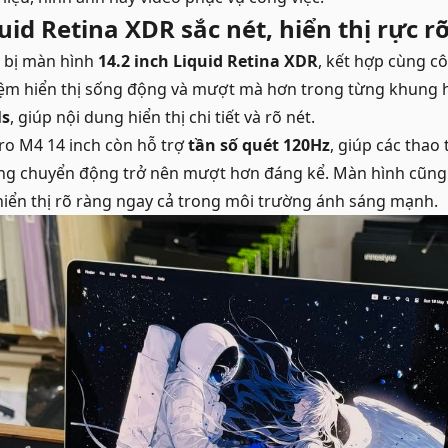
id Retina XDR sắc nét, hiển thị rực r
 bị màn hình
14.2 inch Liquid Retina XDR
, kết hợp cùng 
hiệm hiển thị sống động và mượt mà hơn trong từng khung 
ls
, giúp nội dung hiển thị chi tiết và rõ nét.
ro M4 14 inch còn hỗ trợ
tần số quét 120Hz
, giúp các thao
ng chuyển động trở nên mượt hơn đáng kể. Màn hình cũng c
 hiển thị rõ ràng ngay cả trong môi trường ánh sáng mạnh.