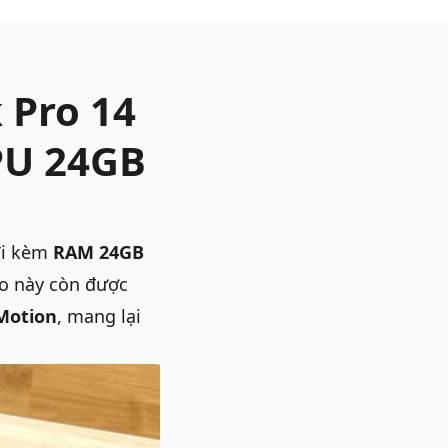
 Pro 14
PU 24GB
đi kèm
RAM 24GB
o
này còn được
Motion
, mang lại