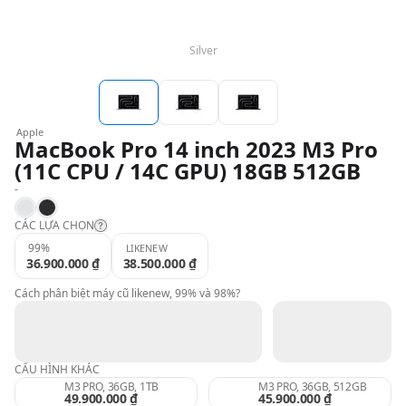
QBlog
Silver
Apple
MacBook Pro 14 inch 2023 M3 Pro
(11C CPU / 14C GPU) 18GB 512GB
-
Silver
Space Black
CÁC LỰA CHỌN
99%
LIKENEW
36.900.000 ₫
38.500.000 ₫
Likenew:
Cách phân biệt máy cũ likenew, 99% và 98%?
99%:
CẤU HÌNH KHÁC
98%:
M3 PRO, 36GB, 1TB
M3 PRO, 36GB, 512GB
49.900.000 ₫
45.900.000 ₫