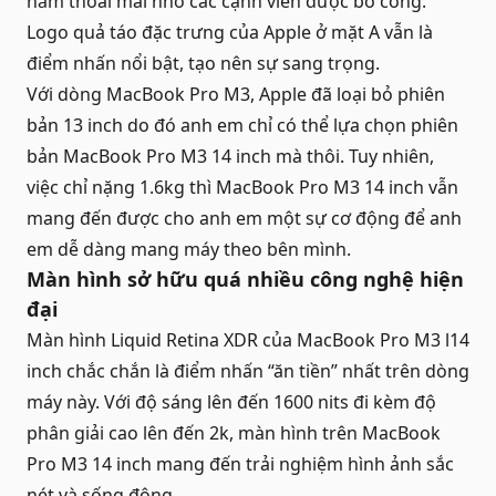
nắm thoải mái nhờ các cạnh viền được bo cong.
Logo quả táo đặc trưng của Apple ở mặt A vẫn là
điểm nhấn nổi bật, tạo nên sự sang trọng.
Với dòng MacBook Pro M3, Apple đã loại bỏ phiên
bản 13 inch do đó anh em chỉ có thể lựa chọn phiên
bản MacBook Pro M3 14 inch mà thôi. Tuy nhiên,
việc chỉ nặng 1.6kg thì MacBook Pro M3 14 inch vẫn
mang đến được cho anh em một sự cơ động để anh
em dễ dàng mang máy theo bên mình.
Màn hình sở hữu quá nhiều công nghệ hiện
đại
Màn hình Liquid Retina XDR của MacBook Pro M3 l14
inch chắc chắn là điểm nhấn “ăn tiền” nhất trên dòng
máy này. Với độ sáng lên đến 1600 nits đi kèm độ
phân giải cao lên đến 2k, màn hình trên MacBook
Pro M3 14 inch mang đến trải nghiệm hình ảnh sắc
nét và sống động.