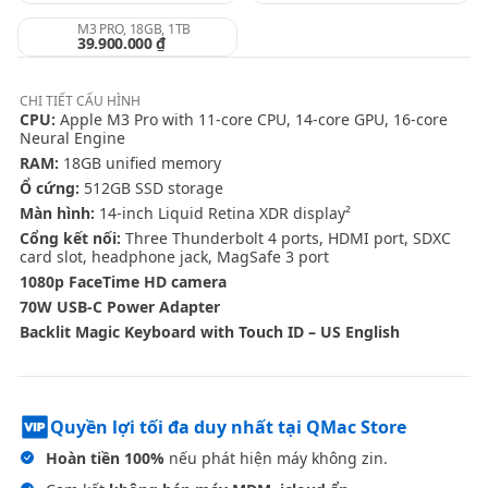
M3 PRO, 18GB, 1TB
39.900.000 ₫
CHI TIẾT
CẤU HÌNH
CPU:
Apple M3 Pro with 11‑core CPU, 14‑core GPU, 16‑core
Neural Engine
RAM:
18GB unified memory
Ổ cứng:
512GB SSD storage
Màn hình:
14-inch Liquid Retina XDR display²
Cổng kết nối:
Three Thunderbolt 4 ports, HDMI port, SDXC
card slot, headphone jack, MagSafe 3 port
1080p FaceTime HD camera
70W USB-C Power Adapter
Backlit Magic Keyboard with Touch ID – US English
Quyền lợi tối đa duy nhất tại QMac Store
Hoàn tiền 100%
nếu phát hiện máy không zin.