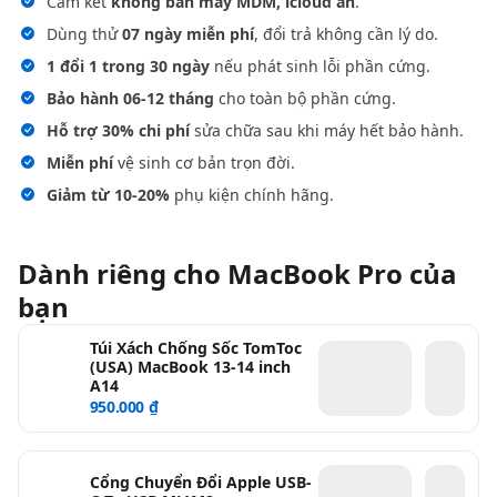
Cam kết
không bán máy MDM, icloud ẩn
.
Dùng thử
07 ngày miễn phí
, đổi trả không cần lý do.
1 đổi 1 trong 30 ngày
nếu phát sinh lỗi phần cứng.
Bảo hành 06-12 tháng
cho toàn bộ phần cứng.
Hỗ trợ 30% chi phí
sửa chữa sau khi máy hết bảo hành.
Miễn phí
vệ sinh cơ bản trọn đời.
Giảm từ 10-20%
phụ kiện chính hãng.
Dành riêng cho MacBook Pro của
bạn
Túi Xách Chống Sốc TomToc
(USA) MacBook 13-14 inch
A14
950.000 ₫
Cổng Chuyển Đổi Apple USB-