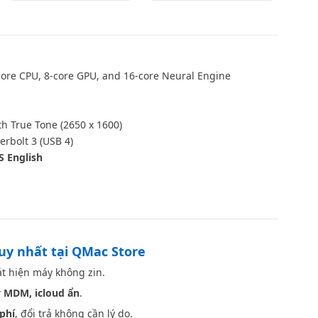
ore CPU, 8‑core GPU, and 16‑core Neural Engine
th True Tone (2650 x 1600)
rbolt 3 (USB 4)
S English
Space Gray
duy nhất tại QMac Store
t hiện máy không zin.
 MDM, icloud ẩn
.
phí
, đổi trả không cần lý do.