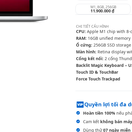
M1, 8GB, 256GB
11.900.000 ₫
CHI TIẾT
CẤU HÌNH
CPU:
Apple M1 chip with 8‑c
RAM:
16GB unified memory
Ổ cứng:
256GB SSD storage
Màn hình:
Retina display wi
Cổng kết nối:
2 cổng Thunde
Backlit Magic Keyboard – U
Touch ID & TouchBar
Force Touch Trackpad
Quyền lợi tối đa 
Hoàn tiền 100%
nếu phá
Cam kết
không bán máy
Dùng thử
07 ngày miễn 