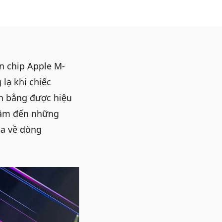
n chip Apple M-
lạ khi chiếc
n bằng được hiệu
 tâm đến những
ua về dòng