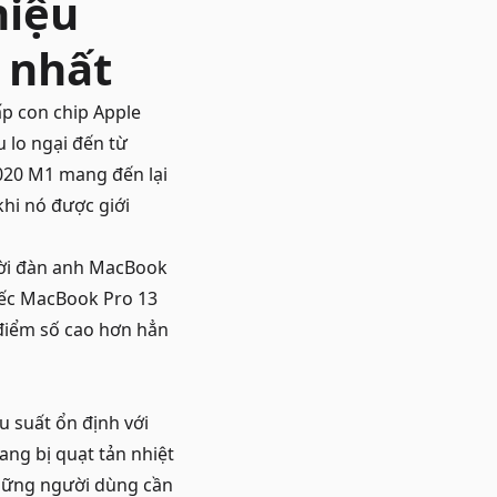
hiệu
 nhất
p con chip Apple
u lo ngại đến từ
2020 M1 mang đến lại
khi nó được giới
ười đàn anh MacBook
hiếc MacBook Pro 13
 điểm số cao hơn hẳn
 suất ổn định với
ang bị quạt tản nhiệt
những người dùng cần