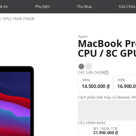
k Air
Phụ Kiện
Thu Mua
Sửa Chữa
 8C GPU) 16GB 256GB
Apple
MacBook Pro
CPU / 8C GP
-
Space Gray
Silver
CÁC LỰA CHỌN
98%
99%
14.500.000 ₫
16.900.0
Likenew:
Cách phân biệt máy cũ likenew, 9
99%:
98%:
CẤU HÌNH KHÁC
M1, 16GB, 1TB
21.900.000 ₫