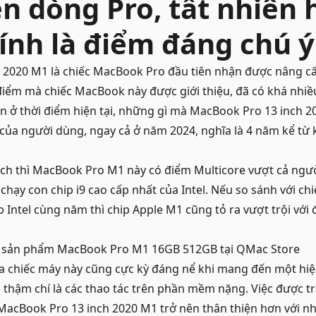
n dòng Pro, tất nhiên 
ính là điểm đáng chú ý
 2020 M1 là chiếc MacBook Pro đầu tiên nhận được nâng cấ
 điểm mà chiếc MacBook này được giới thiệu, đã có khá nhiề
n ở thời điểm hiện tại, những gì mà MacBook Pro 13 inch 
của người dùng, ngay cả ở năm 2024, nghĩa là 4 năm kể từ 
ch thì
MacBook Pro M1
này có điểm Multicore vượt cả ng
 chạy con chip i9 cao cấp nhất của Intel. Nếu so sánh với c
p Intel cùng năm thì chip Apple M1 cũng tỏ ra vượt trội với
c sản phẩm
MacBook Pro M1 16GB 512GB
tại QMac Store
a chiếc máy này cũng cực kỳ đáng nể khi mang đến một hiệu
, thậm chí là các thao tác trên phần mềm nặng. Việc được tr
 MacBook Pro 13 inch 2020 M1 trở nên thân thiện hơn với 