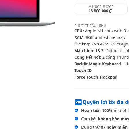
M1, 8GB, 512GB
13.800.000 ₫
CHI TIẾT
CẤU HÌNH
CPU:
Apple M1 chip with 8‑c
RAM:
8GB unified memory
Ổ cứng:
256GB SSD storage
Màn hình:
13.3″ Retina displ
Cổng kết nối:
2 cổng Thunde
Backlit Magic Keyboard – U
Touch ID
Force Touch Trackpad
Quyền lợi tối đa 
Hoàn tiền 100%
nếu phá
Cam kết
không bán máy
Dùng thử
07 ngày miễn 