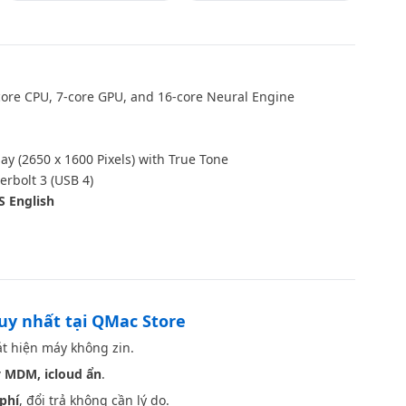
ore CPU, 7‑core GPU, and 16‑core Neural Engine
ay (2650 x 1600 Pixels) with True Tone
rbolt 3 (USB 4)
S English
Space Gray
duy nhất tại QMac Store
t hiện máy không zin.
 MDM, icloud ẩn
.
phí
, đổi trả không cần lý do.