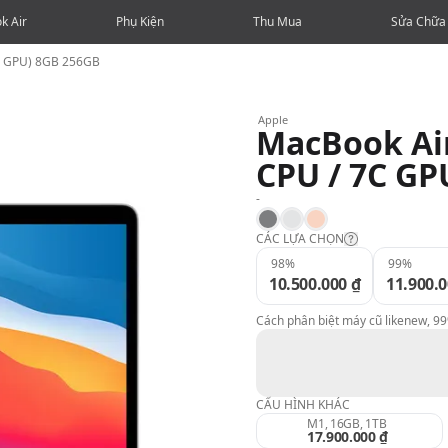
k Air
Phụ Kiện
Thu Mua
Sửa Chữa
7C GPU) 8GB 256GB
Apple
MacBook Air
CPU / 7C GP
-
Space Gray
Silver
Gold
CÁC LỰA CHỌN
98%
99%
10.500.000 ₫
11.900.0
Likenew:
Cách phân biệt máy cũ likenew, 9
99%:
98%:
CẤU HÌNH KHÁC
M1, 16GB, 1TB
17.900.000 ₫