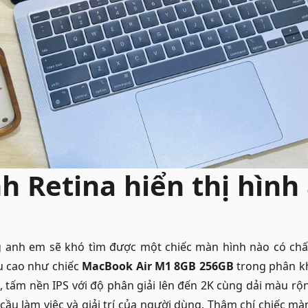
h Retina hiển thị hình
 anh em sẽ khó tìm được một chiếc màn hình nào có chất
u cao như chiếc
MacBook Air M1 8GB 256GB
trong phân k
, tấm nền IPS với độ phân giải lên đến 2K cùng dải màu r
cầu làm việc và giải trí của người dùng. Thậm chí chiếc mà