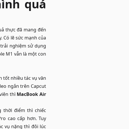
hình quá
quả thực đã mang đến
. Có lẽ sức mạnh của
 trải nghiệm sử dụng
ple M1 vẫn là một con
 tốt nhiều tác vụ văn
ideo ngắn trên Capcut
viên thì
MacBook Air
thời điểm thì chiếc
ro cao cấp hơn. Tuy
c vụ nặng thì đôi lúc