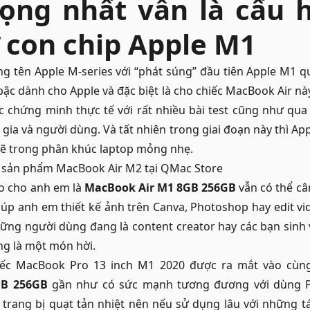
ọng nhất vẫn là cấu 
 con chip Apple M1
 tên Apple M-series với “phát súng” đầu tiên Apple M1 
ậc dành cho Apple và đặc biệt là cho chiếc
MacBook Air
này
c chứng minh thực tế với rất nhiều bài test cũng như qua
 gia và người dùng. Và tất nhiên trong giai đoạn này thì Ap
ẽ trong phân khúc laptop mỏng nhẹ.
c sản phẩm
MacBook Air M2
tại QMac Store
o cho anh em là
MacBook Air M1 8GB 256GB
vẫn có thể cân
iúp anh em thiết kế ảnh trên Canva, Photoshop hay edit v
ững người dùng đang là content creator hay các bạn sinh 
ng là một món hời.
iếc MacBook Pro 13 inch M1 2020 được ra mắt vào cùng 
GB 256GB
gần như có sức mạnh tương đương với dùng P
trang bị quạt tản nhiệt nên nếu sử dụng lâu với những tá