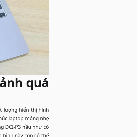
 ảnh quá
 lượng hiển thị hình
húc laptop mỏng nhẹ
ộng DCI-P3 hầu như có
n hình này còn có thể