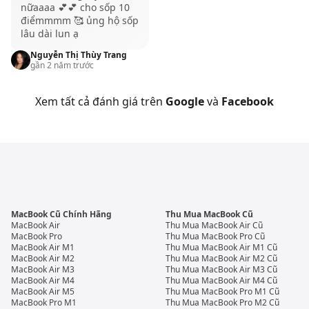
máy này sẽ có giá cao hơn so với phiên bản 13 inch.
nữaaaa 💕💕 cho sốp 10
điểmmmm 🥰 ủng hộ sốp
Giống như các phiên bản trước, MacBook Pro M1
lâu dài lun ạ
không cho phép nâng cấp phần cứng sau khi xuất
Nguyễn Thị Thùy Trang
xưởng. Tuy nhiên, người dùng có thể lựa chọn cấu
gần 2 năm trước
hình phù hợp với nhu cầu sử dụng, từ 8GB đến 16GB
Xem tất cả đánh giá trên
Google
và
Facebook
RAM và dung lượng SSD lên đến 8TB.
Thiết kế và sự cơ động
Tất nhiên với những anh em muốn một chiếc
MacBook có trọng lượng nhẹ, ngoại hình ấn tượng
với sự mỏng và vuông vức thì MacBook Pro 13 inch
M1 chính là lựa chọn hoàn hảo nhất.
MacBook Cũ Chính Hãng
Thu Mua MacBook Cũ
Trong khi đó, với phiên bản MacBook Pro 14 inch
MacBook Air
Thu Mua MacBook Air Cũ
2021 thì QMac lại đánh giá đây là chiếc MacBook Pro
MacBook Pro
Thu Mua MacBook Pro Cũ
MacBook Air M1
Thu Mua MacBook Air M1 Cũ
M1 đáng mua nhất khi cân bằng giữa hiệu năng và
MacBook Air M2
Thu Mua MacBook Air M2 Cũ
MacBook Air M3
Thu Mua MacBook Air M3 Cũ
tính di động. Bên đó mức giá cũng dễ tiếp cận hơn.
MacBook Air M4
Thu Mua MacBook Air M4 Cũ
MacBook Air M5
Thu Mua MacBook Pro M1 Cũ
Còn với phiên bản MacBook Pro 16 inch 2021, đây sẽ
MacBook Pro M1
Thu Mua MacBook Pro M2 Cũ