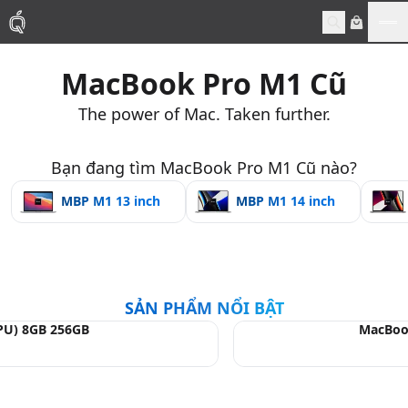
Me
MacBook Pro M1 Cũ
Mac
The power of Mac. Taken further.
MacBook Pro
Bạn đang tìm MacBook Pro M1 Cũ nào?
MacBook Air
MBP M1 13 inch
MBP M1 14 inch
Phụ Kiện
Thu Mua
SẢN PHẨM NỔI BẬT
GPU) 8GB 256GB
MacBook
Sửa Chữa
Thay Linh Kiện