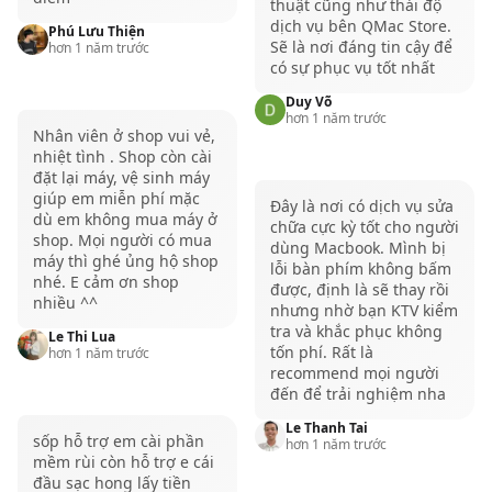
thuật cũng như thái độ
và 16 inch sẽ có tấm nền MiniLed hiện đại hơn, tấm
dịch vụ bên QMac Store.
Phú Lưu Thiện
màn này có thể tái hiện lên đến 1 tỷ màu cho màu
Sẽ là nơi đáng tin cậy để
hơn 1 năm trước
có sự phục vụ tốt nhất
sắc có độ chân thực. Tần số quét 120Hz và công
nghệ ProMotion cũng sẽ ăn đứt tấm màn trên phiên
Duy Võ
hơn 1 năm trước
bản 13 inch.
Nhân viên ở shop vui vẻ,
nhiệt tình . Shop còn cài
Sự phân cấp trong các phiên bản CPU
đặt lại máy, vệ sinh máy
Apple đã có một sự phân cấp rõ ràng giữa các phiên
giúp em miễn phí mặc
Đây là nơi có dịch vụ sửa
dù em không mua máy ở
bản MacBook Pro M1, với những chiếc MacBook Pro
chữa cực kỳ tốt cho người
shop. Mọi người có mua
dùng Macbook. Mình bị
13 inch M1 thì đây sẽ là những chiếc máy đáp ứng
máy thì ghé ủng hộ shop
lỗi bàn phím không bấm
nhé. E cảm ơn shop
nhu cầu làm việc cơ bản với một mức giá dễ tiếp cận
được, định là sẽ thay rồi
nhiều ^^
nhưng nhờ bạn KTV kiểm
hơn.
tra và khắc phục không
Le Thi Lua
Ngược lại, với những phiên bản MacBook Pro M1 14
tốn phí. Rất là
hơn 1 năm trước
recommend mọi người
inch và 16 inch thì đây đều là những chiếc máy có
đến để trải nghiệm nha
cấu hình mạnh mẽ hơn, đi cùng với đó là nhiều tùy
Le Thanh Tai
chọn RAM và SSD hơn để phù hợp với nhu cầu làm
sốp hỗ trợ em cài phần
hơn 1 năm trước
mềm rùi còn hỗ trợ e cái
việc nặng, chuyên nghiệp. Và tất nhiên những chiếc
đầu sạc hong lấy tiền