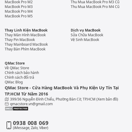
là chiếc máy có cấu hình mạnh mẽ nhất và những
MacBook Pro M2
Thu Mua MacBook Pro M3 Cũ
MacBook Pro M3
Thu Mua MacBook Pro M4 Cũ
anh em có tài chính tốt hoặc thực sự cần một chiếc
MacBook Pro M4
MacBook Pro M5
máy mạnh mẽ, màn hình lớn thì có thể lựa chọn
phiên bản này.
Thay Linh Kiện MacBook
Dịch vụ MacBook
Thay Màn Hình MacBook
Sửa Chữa MacBook
Thay Pin MacBook
Vệ Sinh MacBook
Thay Mainboard MacBook
Thay Bàn Phím MacBook
QMac Store
Về QMac Store
Chính sách bảo hành
Chính sách đổi trả
QMac Blog
QMac Store - Cửa Hàng MacBook Và Phụ Kiện Uy Tín Tại
TP.HCM Từ Năm 2016
399/36 Nguyễn Đình Chiểu, Phường Bàn Cờ, TP.HCM
(Xem bản đồ)
qmacstore.vn@gmail.com
Mua MacBook Pro M1 ở đâu giá
0938 008 069
(iMessage, Zalo, Viber)
tốt?