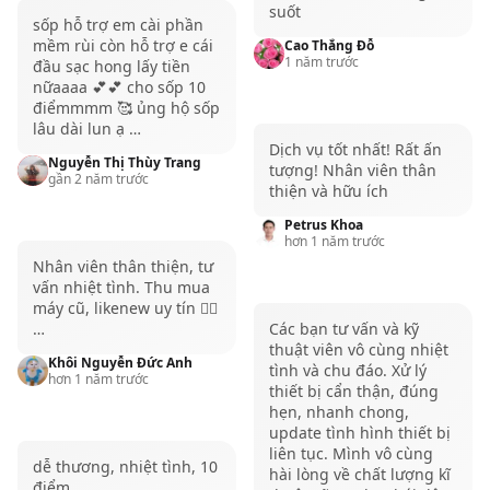
Màn hình
suốt
sốp hỗ trợ em cài phần
Màn hình MacBook Pro M1 được đánh giá cao nhờ
mềm rùi còn hỗ trợ e cái
Cao Thắng Đỗ
1 năm trước
đầu sạc hong lấy tiền
độ phân giải ấn tượng và chất lượng hiển thị tuyệt
nữaaaa 💕💕 cho sốp 10
vời. MacBook Pro M1 13 inch sở hữu màn hình
điểmmmm 🥰 ủng hộ sốp
lâu dài lun ạ …
Retina 2560 x 1600 pixels, trong khi các phiên bản 14
Dịch vụ tốt nhất! Rất ấn
inch và 16 inch được trang bị màn hình Retina XDR
Nguyễn Thị Thùy Trang
tượng! Nhân viên thân
gần 2 năm trước
thiện và hữu ích
tiên tiến với độ phân giải lên đến 3024 x 1964 pixels,
mang đến trải nghiệm hình ảnh sống động và sắc
Petrus Khoa
hơn 1 năm trước
nét.
Nhân viên thân thiện, tư
Bên cạnh độ phân giải cao, màn hình MacBook Pro
vấn nhiệt tình. Thu mua
máy cũ, likenew uy tín 👍🏻
M1 còn có độ sáng và độ tương phản tốt, tái hiện
…
Các bạn tư vấn và kỹ
màu sắc chính xác và chân thực. Công nghệ True
thuật viên vô cùng nhiệt
Khôi Nguyễn Đức Anh
tình và chu đáo. Xử lý
Tone tự động điều chỉnh màu sắc màn hình theo ánh
hơn 1 năm trước
thiết bị cẩn thận, đúng
sáng môi trường, giúp giảm mỏi mắt và tạo cảm giác
hẹn, nhanh chong,
update tình hình thiết bị
thoải mái khi sử dụng.
liên tục. Mình vô cùng
dễ thương, nhiệt tình, 10
Tuy nhiên, các phiên bản MacBook Pro 2021 14 inch
hài lòng về chất lượng kĩ
điểm