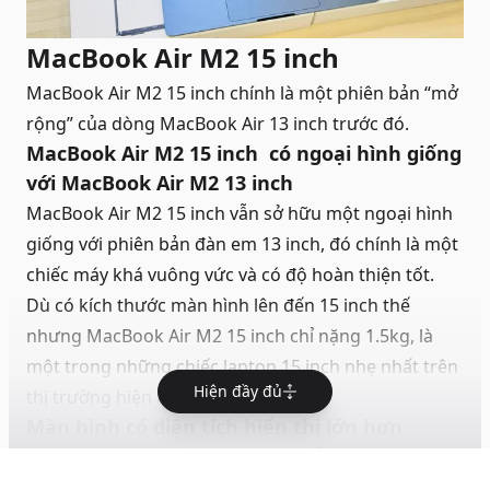
MacBook Air M2 15 inch
MacBook Air M2 15 inch chính là một phiên bản “mở
rộng” của dòng MacBook Air 13 inch trước đó.
MacBook Air M2 15 inch có ngoại hình giống
với MacBook Air M2 13 inch
MacBook Air M2 15 inch vẫn sở hữu một ngoại hình
giống với phiên bản đàn em 13 inch, đó chính là một
chiếc máy khá vuông vức và có độ hoàn thiện tốt.
Dù có kích thước màn hình lên đến 15 inch thế
nhưng MacBook Air M2 15 inch chỉ nặng 1.5kg, là
một trong những chiếc laptop 15 inch nhẹ nhất trên
Hiện đầy đủ
thị trường hiện nay.
Màn hình có diện tích hiển thị lớn hơn
Với phiên bản này thì người dùng vẫn sẽ có một
chiếc máy mỏng nhẹ cùng cấu hình mạnh mẽ đến từ