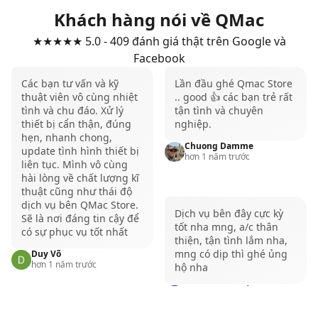
Khách hàng nói về QMac
con chip Apple M2, tuy nhiên diện tích màn hình lúc
này đã được nâng cấp lên 15 inch mang đến trải
★★★★★ 5.0 - 409 đánh giá thật trên Google và
Facebook
nghiệm hình ảnh tuyệt vời hơn.
Về chất lượng hiển thị hình ảnh, MacBook Air M2 15
Các bạn tư vấn và kỹ
Lần đầu ghé Qmac Store
thuật viên vô cùng nhiệt
.. good 👍 các bạn trẻ rất
inch sở hữu một tấm nền Liquid Retina display có
tình và chu đáo. Xử lý
tận tình và chuyên
kích thước lên đến 15.3”, độ phân giải 2K và có thể
thiết bị cẩn thận, đúng
nghiệp.
tái hiện được 1 tỷ màu sắc. Màn hình này cũng được
hẹn, nhanh chong,
Chuong Damme
update tình hình thiết bị
trang bị công nghệ True Tone và sở hữu dải màu P3
hơn 1 năm trước
liên tục. Mình vô cùng
Color mang đến hình ảnh có độ trung thực cao.
hài lòng về chất lượng kĩ
thuật cũng như thái độ
Nhiều cấu hình để lựa chọn
dịch vụ bên QMac Store.
Dịch vụ bên đây cực kỳ
Với phiên bản MacBook Air M2 15 inch thì người
Sẽ là nơi đáng tin cậy để
tốt nha mng, a/c thân
có sự phục vụ tốt nhất
dùng cũng có thể lựa chọn những phiên bản có cấu
thiện, tận tình lắm nha,
mng có dịp thì ghé ủng
Duy Võ
hình RAM 8GB và nâng cấp tối đa lên đến 24GB RAM.
hơn 1 năm trước
hộ nha
Về bộ nhớ thì bạn cũng có thể lựa chọn cấu hình bộ
TOP EDM BG%*
nhớ tiêu chuẩn từ 256GB và nâng cấp tối đa lên đến
hơn 1 năm trước
2TB.