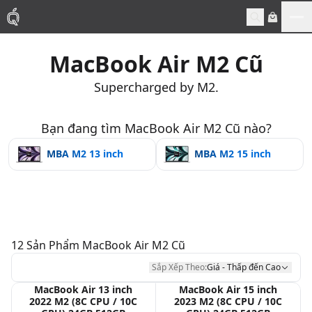
Me
MacBook Air M2 Cũ
Mac
Supercharged by M2.
MacBook Pro
Bạn đang tìm MacBook Air M2 Cũ nào?
MacBook Air
MBA M2 13 inch
MBA M2 15 inch
Phụ Kiện
Thu Mua
12
Sản Phẩm
MacBook Air M2 Cũ
Sửa Chữa
Sắp Xếp Theo:
Giá - Thấp đến Cao
MacBook Air 13 inch
MacBook Air 15 inch
2022 M2 (8C CPU / 10C
2023 M2 (8C CPU / 10C
Thay Linh Kiện